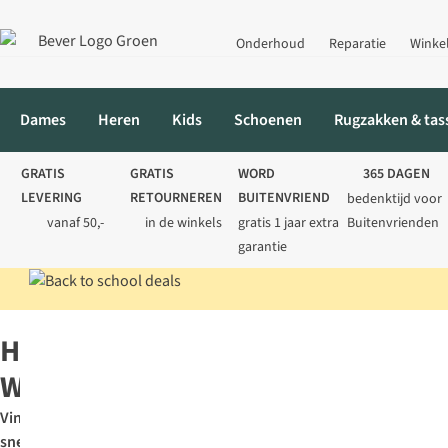
Onderhoud
Reparatie
Winke
Dames
Heren
Kids
Schoenen
Rugzakken & tas
GRATIS
GRATIS
WORD
365 DAGEN
LEVERING
RETOURNEREN
BUITENVRIEND
bedenktijd voor
vanaf 50,-
in de winkels
gratis 1 jaar extra
Buitenvrienden
garantie
Home
Heren
Wandelkleding
Heren
Wandelkleding
Vind
snel