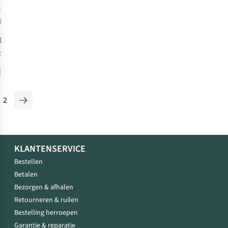
7
kleuren
beschikbaar
%
S
Vergelijk
2
KLANTENSERVICE
Bestellen
Betalen
Bezorgen & afhalen
Retourneren & ruilen
Bestelling herroepen
Garantie & reparatie