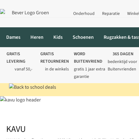
Onderhoud
Reparatie
Winke
Dames
Heren
Kids
Schoenen
Rugzakken & tas
GRATIS
GRATIS
WORD
365 DAGEN
LEVERING
RETOURNEREN
BUITENVRIEND
bedenktijd voor
vanaf 50,-
in de winkels
gratis 1 jaar extra
Buitenvrienden
garantie
Home
Merken
KAVU
KAVU