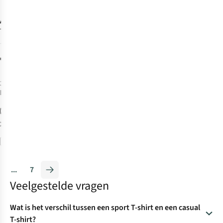
Ayacucho
Ridge
Trail Merino T-
Shirt
84
€49,95
3
kleuren
beschikbaar
XS
XL
XXL
3XL
Vergelijk
...
7
Veelgestelde vragen
Wat is het verschil tussen een sport T-shirt en een casual
T-shirt?