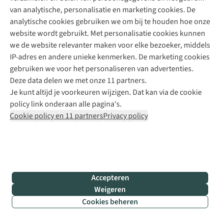
shirt
van analytische, personalisatie en marketing cookies. De
om
analytische cookies gebruiken we om bij te houden hoe onze
warm
website wordt gebruikt. Met personalisatie cookies kunnen
te
we de website relevanter maken voor elke bezoeker, middels
blijven
IP-adres en andere unieke kenmerken. De marketing cookies
zonder
gebruiken we voor het personaliseren van advertenties.
je
Deze data delen we met onze 11 partners.
zweterig
Je kunt altijd je voorkeuren wijzigen. Dat kan via de cookie
te
policy link onderaan alle pagina's.
voelen.
Cookie policy en 11 partners
Privacy policy
Merinowol
reguleert
warmte
beter
en
Accepteren
houdt
Weigeren
je
Cookies beheren
tot
Filter & sorteer
5℃