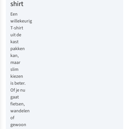
shirt
Een
willekeurig
T-shirt
uit de
kast
pakken
kan,
maar
slim
kiezen
is beter.
Of je nu
gaat
fietsen,
wandelen
of
gewoon