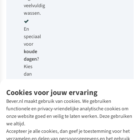
veelvuldig
wassen.
En
speciaal
voor
koude
dagen
?
Kies
dan
een
merino
Cookies voor jouw ervaring
T-
Bever.nl maakt gebruik van cookies. We gebruiken
shirt
functionele en privacy-vriendelijke analytische cookies om
of
onze website goed en veilig te laten werken. Deze gebruiken
een
we altijd.
dikker
Accepteer je alle cookies, dan geef je toestemming voor het
synthetisch
verzamelen en delen van persoonsgegevens en het gebruik