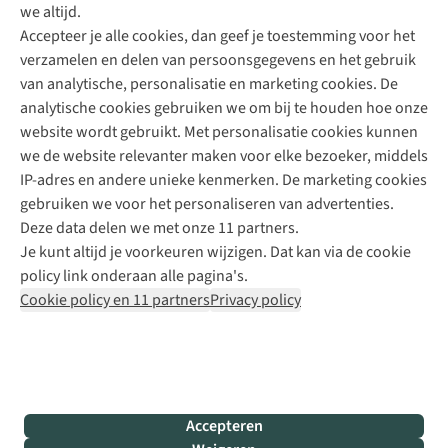
we altijd.
Accepteer je alle cookies, dan geef je toestemming voor het
+31 (0)85 888 50 88
verzamelen en delen van persoonsgegevens en het gebruik
+31 6 12 28 49 80
van analytische, personalisatie en marketing cookies. De
analytische cookies gebruiken we om bij te houden hoe onze
Contactformulier
website wordt gebruikt. Met personalisatie cookies kunnen
we de website relevanter maken voor elke bezoeker, middels
IP-adres en andere unieke kenmerken. De marketing cookies
Algeme
gebruiken we voor het personaliseren van advertenties.
voorwa
Deze data delen we met onze 11 partners.
|
Je kunt altijd je voorkeuren wijzigen. Dat kan via de cookie
Priva
policy link onderaan alle pagina's.
polic
Cookie policy en 11 partners
Privacy policy
|
Cook
polic
|
© 202
Accepteren
Bever