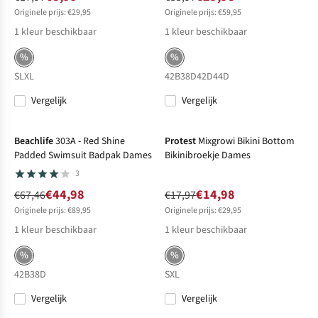
Originele prijs: €29,95
Originele prijs: €59,95
1
kleur beschikbaar
1
kleur beschikbaar
%
%
S
L
XL
42B
38D
42D
44D
Vergelijk
Vergelijk
-33%
Sale
-17%
Sale
Beachlife
303A - Red Shine
Protest
Mixgrowi Bikini Bottom
Padded Swimsuit Badpak Dames
Bikinibroekje Dames
3
€44,98
€14,98
€67,46
€17,97
Originele prijs: €89,95
Originele prijs: €29,95
1
kleur beschikbaar
1
kleur beschikbaar
%
%
42B
38D
S
XL
Vergelijk
Vergelijk
-50%
Sale
-50%
Sale