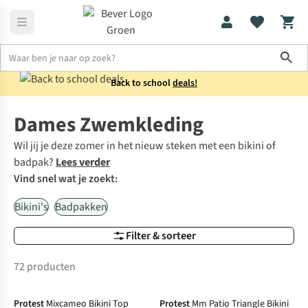
Sho
Back to school
deals!
Dames
Zwemkleding
Dames Zwemkleding
Wil jij je deze zomer in het nieuw steken met een bikini of
badpak?
Lees verder
Vind snel wat je zoekt:
Bikini's
Badpakken
Filter & sorteer
72 producten
Protest
Mixcameo Bikini Top
Protest
Mm Patio Triangle Bikini