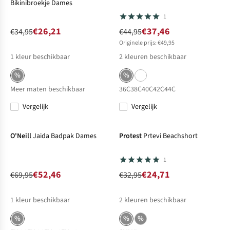
Bikinibroekje Dames
1
€26,21
€37,46
€34,95
€44,95
Originele prijs: €49,95
1
kleur beschikbaar
2
kleuren beschikbaar
%
%
Meer maten beschikbaar
36C
38C
40C
42C
44C
Vergelijk
Vergelijk
-25%
Sale
-25%
Sale
O'Neill
Jaida Badpak Dames
Protest
Prtevi Beachshort
1
€52,46
€24,71
€69,95
€32,95
1
kleur beschikbaar
2
kleuren beschikbaar
%
%
%