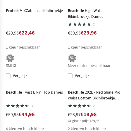
Protest
MIXCabelas bikinibroekje
Beachlife
High Waist
Bikinibroekje Dames
2
€22,46
€29,96
€29,95
€39,95
1
kleur beschikbaar
1
kleur beschikbaar
%
%
S
M
L
XL
Meer maten beschikbaar
Vergelijk
Vergelijk
-25%
Sale
-17%
Sale
Beachlife
Twist Bikini Top Dames
Beachlife
202B - Red Shine Mid
Waist Bottom Bikinibroekje
Dames
3
2
€44,96
€19,98
€59,95
€23,97
Originele prijs: €39,95
4
kleuren beschikbaar
2
kleuren beschikbaar