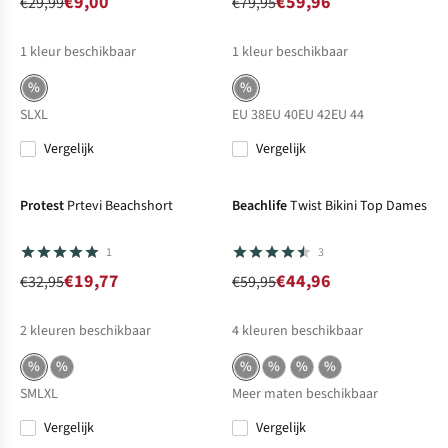
€9,00
€59,96
€29,99
€79,95
1
kleur beschikbaar
1
kleur beschikbaar
%
%
S
L
XL
EU 38
EU 40
EU 42
EU 44
Vergelijk
Vergelijk
-40%
Sale
-25%
Sale
Protest
Prtevi Beachshort
Beachlife
Twist Bikini Top Dames
1
3
€19,77
€44,96
€32,95
€59,95
2
kleuren beschikbaar
4
kleuren beschikbaar
%
%
%
%
%
%
S
M
L
XL
Meer maten beschikbaar
Vergelijk
Vergelijk
-25%
Sale
-25%
Sale