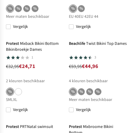
%
%
%
%
%
%
Meer maten beschikbaar
EU 40
EU 42
EU 44
Vergelijk
Vergelijk
-25%
Sale
-25%
Sale
Protest
Mixback Bikini Bottom
Beachlife
Twist Bikini Top Dames
Bikinibroekje Dames
1
3
€24,71
€44,96
€32,95
€59,95
2
kleuren beschikbaar
4
kleuren beschikbaar
%
%
%
%
%
S
M
L
XL
Meer maten beschikbaar
Vergelijk
Vergelijk
-25%
Sale
-70%
Sale
Protest
PRTNatal swimsuit
Protest
Mixbroome Bikini
Bottom