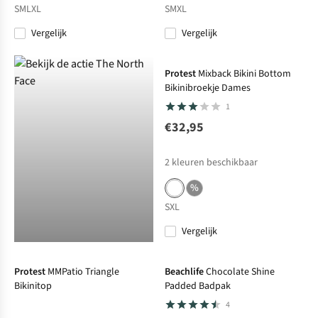
S
M
L
XL
S
M
XL
Vergelijk
Vergelijk
Protest
Mixback Bikini Bottom
Bikinibroekje Dames
1
€32,95
2
kleuren beschikbaar
%
S
XL
Vergelijk
-25%
Sale
Protest
MMPatio Triangle
Beachlife
Chocolate Shine
Bikinitop
Padded Badpak
4