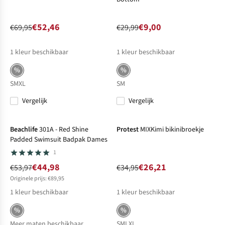
€52,46
€9,00
€69,95
€29,99
1
kleur beschikbaar
1
kleur beschikbaar
%
%
S
M
XL
S
M
Vergelijk
Vergelijk
-17%
Sale
-25%
Sale
Beachlife
301A - Red Shine
Protest
MIXKimi bikinibroekje
Padded Swimsuit Badpak Dames
1
€44,98
€26,21
€53,97
€34,95
Originele prijs: €89,95
1
kleur beschikbaar
1
kleur beschikbaar
%
%
Meer maten beschikbaar
S
M
L
XL