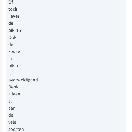
Of
toch
liever
de
bikini?
Ook
de
keuze
in
bikini’s
is
overweldigend.
Denk
alleen
al
aan
de
vele
soorten