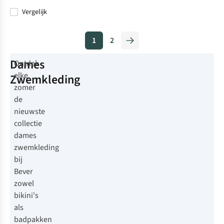
Vergelijk
1
2
Dames
Ontdek
elke
Zwemkleding
zomer
de
nieuwste
collectie
dames
zwemkleding
bij
Bever
zowel
bikini's
als
badpakken