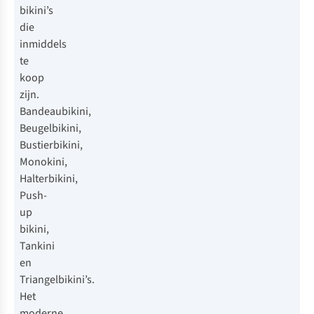
bikini’s
die
inmiddels
te
koop
zijn.
Bandeaubikini,
Beugelbikini,
Bustierbikini,
Monokini,
Halterbikini,
Push-
up
bikini,
Tankini
en
Triangelbikini’s.
Het
moderne