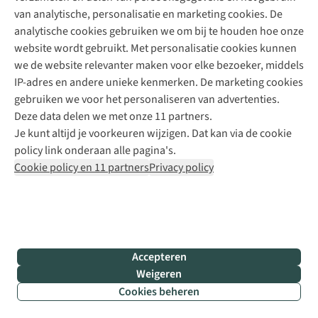
van analytische, personalisatie en marketing cookies. De
analytische cookies gebruiken we om bij te houden hoe onze
website wordt gebruikt. Met personalisatie cookies kunnen
Direct advies van een Buitenexpert
we de website relevanter maken voor elke bezoeker, middels
+31 (0)85 888 50 88
IP-adres en andere unieke kenmerken. De marketing cookies
gebruiken we voor het personaliseren van advertenties.
+31 6 12 28 49 80
Deze data delen we met onze 11 partners.
Contactformulier
Je kunt altijd je voorkeuren wijzigen. Dat kan via de cookie
policy link onderaan alle pagina's.
Cookie policy en 11 partners
Privacy policy
Algeme
voorwa
|
Priva
Accepteren
polic
Weigeren
|
Cookies beheren
Cook
Filter & sorteer
polic