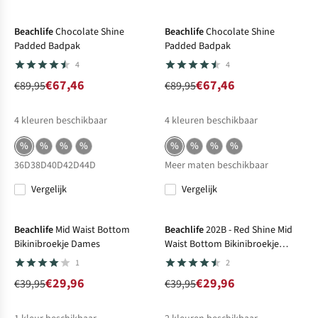
-25%
Sale
-25%
Sale
Beachlife
Chocolate Shine
Beachlife
Chocolate Shine
Padded Badpak
Padded Badpak
4
4
€67,46
€67,46
€89,95
€89,95
4
kleuren beschikbaar
4
kleuren beschikbaar
%
%
%
%
%
%
%
%
36D
38D
40D
42D
44D
Meer maten beschikbaar
Vergelijk
Vergelijk
-25%
Sale
-25%
Sale
Beachlife
Mid Waist Bottom
Beachlife
202B - Red Shine Mid
Bikinibroekje Dames
Waist Bottom Bikinibroekje
Dames
1
2
€29,96
€29,96
€39,95
€39,95