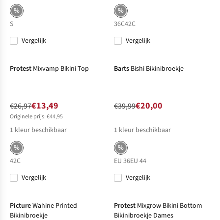
%
%
S
36C
42C
Vergelijk
Vergelijk
-50%
Sale
-50%
Sale
Protest
Mixvamp Bikini Top
Barts
Bishi Bikinibroekje
€13,49
€20,00
€26,97
€39,99
Originele prijs: €44,95
1
kleur beschikbaar
1
kleur beschikbaar
%
%
42C
EU 36
EU 44
Vergelijk
Vergelijk
-50%
Sale
-33%
Sale
Picture
Wahine Printed
Protest
Mixgrow Bikini Bottom
Bikinibroekje
Bikinibroekje Dames