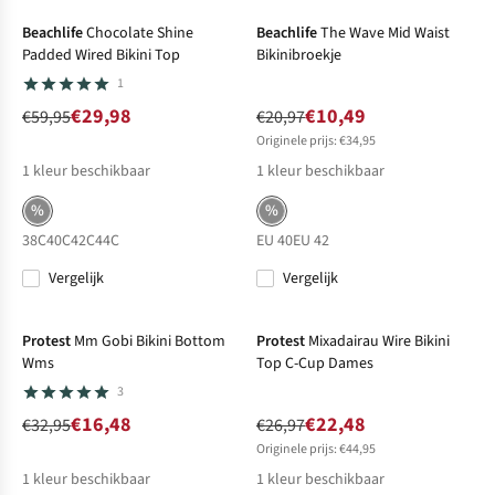
Beachlife
Chocolate Shine
Beachlife
The Wave Mid Waist
Padded Wired Bikini Top
Bikinibroekje
1
€29,98
€10,49
€59,95
€20,97
Originele prijs: €34,95
1
kleur beschikbaar
1
kleur beschikbaar
%
%
38C
40C
42C
44C
EU 40
EU 42
Vergelijk
Vergelijk
-50%
Sale
-17%
Sale
Protest
Mm Gobi Bikini Bottom
Protest
Mixadairau Wire Bikini
Wms
Top C-Cup Dames
3
€16,48
€22,48
€32,95
€26,97
Originele prijs: €44,95
1
kleur beschikbaar
1
kleur beschikbaar