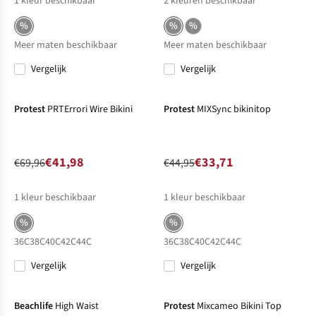
1
kleur beschikbaar
2
kleuren beschikbaar
%
%
%
Meer maten beschikbaar
Meer maten beschikbaar
Vergelijk
Vergelijk
-40%
Sale
-25%
Sale
Protest
PRTErrori Wire Bikini
Protest
MIXSync bikinitop
€41,98
€33,71
€69,96
€44,95
1
kleur beschikbaar
1
kleur beschikbaar
%
%
36C
38C
40C
42C
44C
36C
38C
40C
42C
44C
Vergelijk
Vergelijk
-25%
Sale
-17%
Sale
Beachlife
High Waist
Protest
Mixcameo Bikini Top