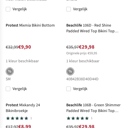
Vergelijk
Vergelijk
-70%
Sale
-17%
Sale
Protest
Mixmia Bikini Bottom
Beachlife
106D - Red Shine
Padded Wired Top Bikini Top
Dames
€9,90
€29,98
€32,99
€35,97
Originele prijs: €59,95
1
kleur beschikbaar
1
kleur beschikbaar
%
%
S
M
40B
42B
38D
40D
44D
Vergelijk
Vergelijk
-50%
Sale
-17%
Sale
Protest
Mixkandy 24
Beachlife
106B - Green Shimmer
Bikinibroekje
Padded Wired Top Bikini Top
Dames
1
1
€8,99
€29,98
€17,97
€35,97