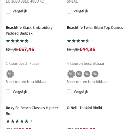
EU 36
EU 38
EU 40
EU 42
S
M
L
XL
Vergelijk
Vergelijk
-25%
Sale
-25%
Sale
Beachlife
Black Embroidery
Beachlife
Twist Bikini Top Dames
Padded Badpak
2
3
€67,46
€44,96
€89,95
€59,95
1
kleur beschikbaar
4
kleuren beschikbaar
%
%
%
%
%
Meer maten beschikbaar
Meer maten beschikbaar
Vergelijk
Vergelijk
-70%
Sale
-25%
Sale
Roxy
Sd Beach Classics Hipster
O'Neill
Tankini Biniki
Bot
1