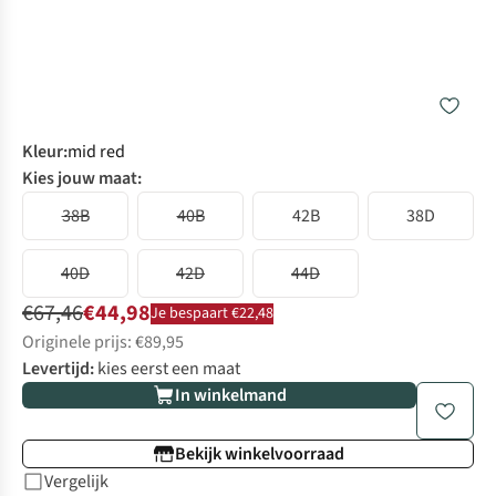
Kleur
:
mid red
Kies jouw maat:
38B
40B
42B
38D
40D
42D
44D
€67,46
€44,98
Je bespaart €22,48
Originele prijs: €89,95
Levertijd:
kies eerst een maat
In winkelmand
Bekijk winkelvoorraad
Vergelijk