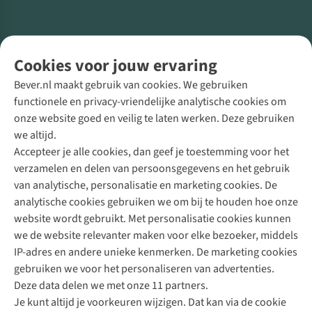
Volg ons voor meer Buiten
Cookies voor jouw ervaring
Bever.nl maakt gebruik van cookies. We gebruiken
functionele en privacy-vriendelijke analytische cookies om
onze website goed en veilig te laten werken. Deze gebruiken
Direct advies van een Buitenexpert
we altijd.
Accepteer je alle cookies, dan geef je toestemming voor het
+31 (0)85 888 50 88
verzamelen en delen van persoonsgegevens en het gebruik
+31 6 12 28 49 80
van analytische, personalisatie en marketing cookies. De
analytische cookies gebruiken we om bij te houden hoe onze
Contactformulier
website wordt gebruikt. Met personalisatie cookies kunnen
we de website relevanter maken voor elke bezoeker, middels
IP-adres en andere unieke kenmerken. De marketing cookies
Algeme
gebruiken we voor het personaliseren van advertenties.
voorwa
Deze data delen we met onze 11 partners.
|
Je kunt altijd je voorkeuren wijzigen. Dat kan via de cookie