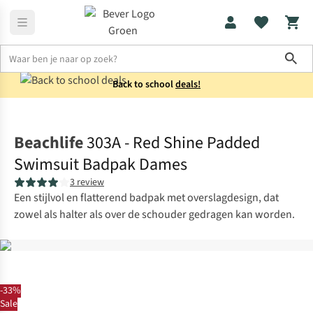
Sho
Back to school
deals!
Zwemkleding
Badpakken
Beachlife
303A - Red Shine Padded
Swimsuit Badpak Dames
3 review
Een stijlvol en flatterend badpak met overslagdesign, dat
zowel als halter als over de schouder gedragen kan worden.
-33%
Sale