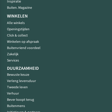
Inspiratie
Buiten. Magazine
WINKELEN
Alle winkels
Openingstijden
Click & collect
Winkelen op afspraak
Buitenvriend voordeel
Zakelijk
Services
DUURZAAMHEID
Bewuste keuze
Verleng levensduur
Tweede leven
Verhuur
Bever koopt terug
Buitenmens