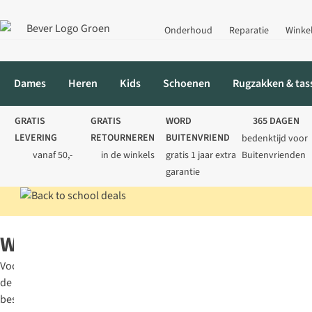
Onderhoud
Reparatie
Winke
Dames
Heren
Kids
Schoenen
Rugzakken & tas
GRATIS
GRATIS
WORD
365 DAGEN
LEVERING
RETOURNEREN
BUITENVRIEND
bedenktijd voor
vanaf 50,-
in de winkels
gratis 1 jaar extra
Buitenvrienden
garantie
Home
Schoenen
Sandalen
Wandelsandalen
Wandelsandalen
Voor
de
beste