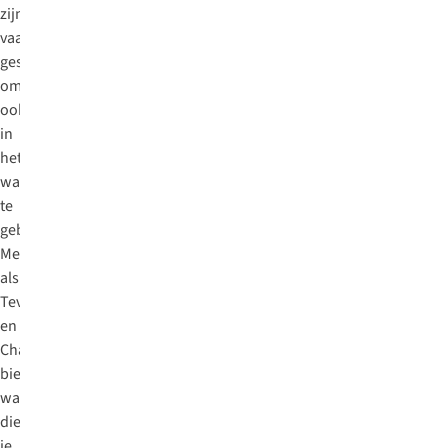
zijn
vaak
geschikt
om
ook
in
het
water
te
gebruiken.
Merken
als
Teva
en
Chaco
bieden
wandelsandalen
die
je