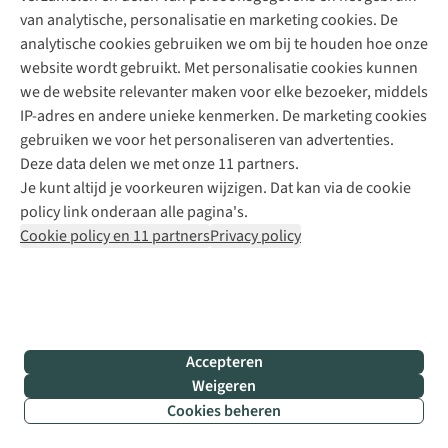
+31 6 12 28 49 80
van analytische, personalisatie en marketing cookies. De
analytische cookies gebruiken we om bij te houden hoe onze
Contactformulier
website wordt gebruikt. Met personalisatie cookies kunnen
we de website relevanter maken voor elke bezoeker, middels
IP-adres en andere unieke kenmerken. De marketing cookies
Algeme
gebruiken we voor het personaliseren van advertenties.
voorwa
Deze data delen we met onze 11 partners.
|
Je kunt altijd je voorkeuren wijzigen. Dat kan via de cookie
Priva
policy link onderaan alle pagina's.
polic
Cookie policy en 11 partners
Privacy policy
|
Cook
polic
|
© 202
Accepteren
Bever
Weigeren
B.V. Al
Cookies beheren
rights
Filter & sorteer
reser