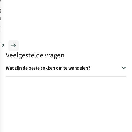
beschikbaar
Meer maten
beschikbaar
Vergelijk
2
Veelgestelde vragen
Wat zijn de beste sokken om te wandelen?
Een goede wandelsok is essentieel om comfortabeler te
wandelen. Bij het kiezen van de beste sokken voor
wandelen, let je op een aantal belangrijke factoren. Denk
bijvoorbeeld aan het materiaal, de dikte en de hoogte van de
sok. We hebben alle informatie bij
het kiezen van de beste
wandelsok
voor je op een rijtje gezet.