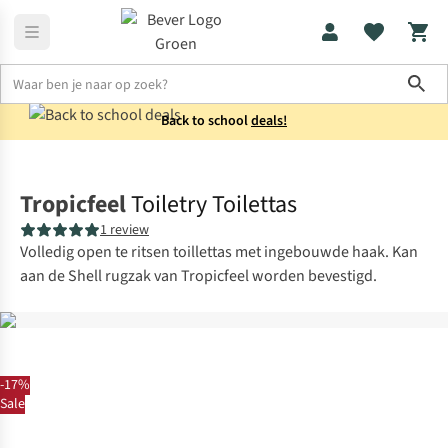
Sho
Back to school
deals!
Reisaccessoires
Toilettassen
Tropicfeel
Toiletry Toilettas
1 review
Volledig open te ritsen toillettas met ingebouwde haak. Kan
aan de Shell rugzak van Tropicfeel worden bevestigd.
-17%
Sale