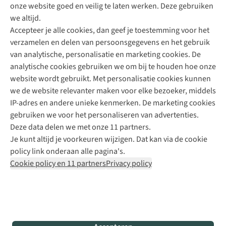
onze website goed en veilig te laten werken. Deze gebruiken
Direct advies van een Buitenexpert
we altijd.
Accepteer je alle cookies, dan geef je toestemming voor het
+31 (0)85 888 50 88
verzamelen en delen van persoonsgegevens en het gebruik
+31 6 12 28 49 80
van analytische, personalisatie en marketing cookies. De
analytische cookies gebruiken we om bij te houden hoe onze
Contactformulier
website wordt gebruikt. Met personalisatie cookies kunnen
we de website relevanter maken voor elke bezoeker, middels
IP-adres en andere unieke kenmerken. De marketing cookies
Algeme
gebruiken we voor het personaliseren van advertenties.
voorwa
Deze data delen we met onze 11 partners.
|
Je kunt altijd je voorkeuren wijzigen. Dat kan via de cookie
Priva
policy link onderaan alle pagina's.
polic
Cookie policy en 11 partners
Privacy policy
|
Cook
polic
|
© 202