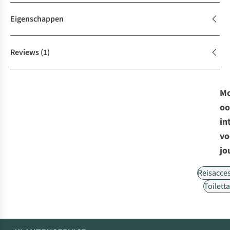
Eigenschappen
Reviews
(1)
Mo
oo
in
vo
jo
Reisacce
Toilett