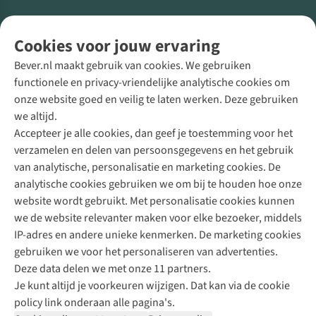
Volg ons voor meer Buiten
Cookies voor jouw ervaring
Bever.nl maakt gebruik van cookies. We gebruiken
functionele en privacy-vriendelijke analytische cookies om
onze website goed en veilig te laten werken. Deze gebruiken
Direct advies van een Buitenexpert
we altijd.
Accepteer je alle cookies, dan geef je toestemming voor het
+31 (0)85 888 50 88
verzamelen en delen van persoonsgegevens en het gebruik
+31 6 12 28 49 80
van analytische, personalisatie en marketing cookies. De
analytische cookies gebruiken we om bij te houden hoe onze
Contactformulier
website wordt gebruikt. Met personalisatie cookies kunnen
we de website relevanter maken voor elke bezoeker, middels
IP-adres en andere unieke kenmerken. De marketing cookies
Algeme
gebruiken we voor het personaliseren van advertenties.
voorwa
Deze data delen we met onze 11 partners.
|
Je kunt altijd je voorkeuren wijzigen. Dat kan via de cookie
Priva
policy link onderaan alle pagina's.
polic