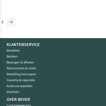
Vergelijk
2
KLANTENSERVICE
Bestellen
Betalen
Bezorgen & afhalen
Retourneren & ruilen
Bestelling herroepen
Garantie & reparatie
Actievoorwaarden
Klachten
OVER BEVER
Contactgegevens