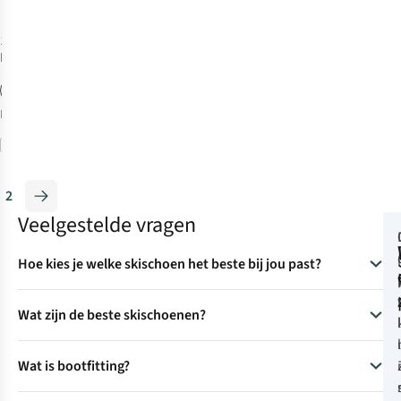
1
kleur
beschikbaar
Meer maten
beschikbaar
Vergelijk
2
Veelgestelde vragen
Hoe kies je welke skischoen het beste bij jou past?
Kies skischoenen op basis van niveau, terrein, stijfheid en pas
Wat zijn de beste skischoenen?
skischoenen
.
Eén van onze favoriete skischoenen zijn de
Wat is bootfitting?
Technica Mach 1 95