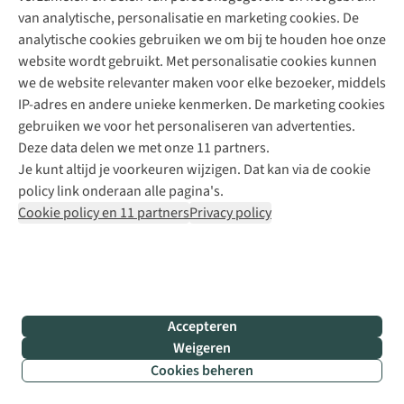
+31 6 12 28 49 80
van analytische, personalisatie en marketing cookies. De
analytische cookies gebruiken we om bij te houden hoe onze
Contactformulier
website wordt gebruikt. Met personalisatie cookies kunnen
we de website relevanter maken voor elke bezoeker, middels
IP-adres en andere unieke kenmerken. De marketing cookies
gebruiken we voor het personaliseren van advertenties.
Algeme
Deze data delen we met onze 11 partners.
voorwa
|
Je kunt altijd je voorkeuren wijzigen. Dat kan via de cookie
Priva
policy link onderaan alle pagina's.
polic
Cookie policy en 11 partners
Privacy policy
|
Cook
polic
|
© 202
Accepteren
Bever
Weigeren
B.V. Al
Cookies beheren
rights
Filter & sorteer
reser