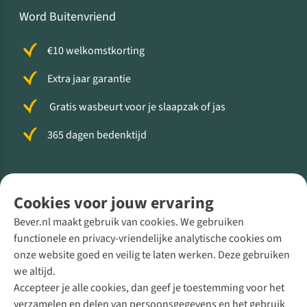
Word Buitenvriend
€10 welkomstkorting
Extra jaar garantie
Gratis wasbeurt voor je slaapzak of jas
365 dagen bedenktijd
Volg ons voor meer Buiten
Cookies voor jouw ervaring
Bever.nl maakt gebruik van cookies. We gebruiken
functionele en privacy-vriendelijke analytische cookies om
onze website goed en veilig te laten werken. Deze gebruiken
Direct advies van een Buitenexpert
we altijd.
Accepteer je alle cookies, dan geef je toestemming voor het
+31 (0)85 888 50 88
verzamelen en delen van persoonsgegevens en het gebruik