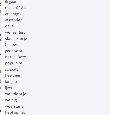
ik gaan
maken?'. Als
Meer maten
Meer maten
er lange
beschikbaar
beschikbaar
afstanden
Vergelijk
Vergelijk
op je
wensenlijst
Roces
Viking
RFG 1
Multi
staan, kun je
Dames Schaats
Unlimited
het best
Verstelbare
5
Kinderschaats
gaan voor
€84,95
€114,95
Noren
noren. Deze
populaire
1
kleur
1
kleur
schaats
beschikbaar
beschikbaar
heeft een
lang, smal
ijzer,
Meer maten
S
beschikbaar
waardoor je
Vergelijk
Vergelijk
weinig
weerstand
Roces
Paradise
hebt op het