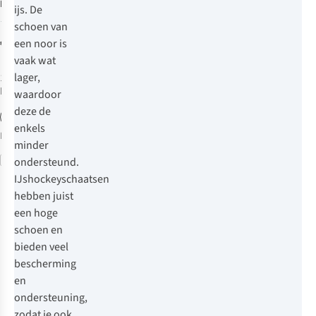
Eco-Fur
ijs. De
Schaats
3
schoen van
€89,95
een noor is
vaak wat
lager,
1
kleur
beschikbaar
waardoor
deze de
enkels
Meer maten
minder
beschikbaar
Vergelijk
ondersteund.
IJshockeyschaatsen
hebben juist
een hoge
schoen en
bieden veel
bescherming
en
ondersteuning,
zodat je ook