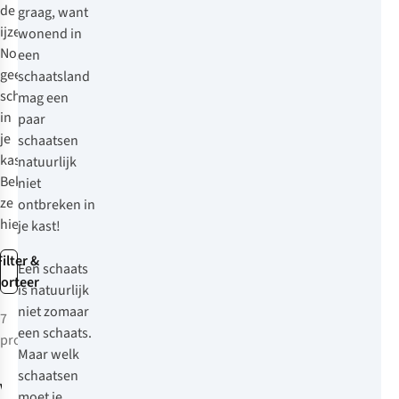
de
graag, want
ijzers.
wonend in
Nog
een
geen
schaatsland
schaatsen
mag een
in
paar
je
schaatsen
kast?
natuurlijk
Bekijk
niet
ze
ontbreken in
hieronder!
je kast!
Filter &
Een schaats
sorteer
is natuurlijk
niet zomaar
7
een schaats.
producten
Maar welk
schaatsen
Viking
moet je