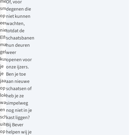
met
Of, voor
smart
degenen die
op
niet kunnen
een
wachten,
nieuwe
totdat de
Elfstedentocht,
schaatsbanen
maar
hun deuren
gelukkig
weer
kun
openen voor
je
onze ijzers.
je
Ben je toe
jaarlijks
aan nieuwe
op
schaatsen of
lokale
heb je ze
wateren
simpelweg
en
nog niet in je
schaatsbanen
kast liggen?
uitdagen
Bij Bever
op
helpen wij je