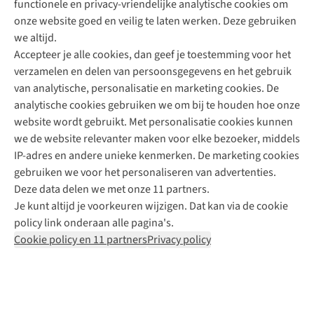
functionele en privacy-vriendelijke analytische cookies om
onze website goed en veilig te laten werken. Deze gebruiken
Direct advies van een Buitenexpert
we altijd.
Accepteer je alle cookies, dan geef je toestemming voor het
+31 (0)85 888 50 88
verzamelen en delen van persoonsgegevens en het gebruik
+31 6 12 28 49 80
van analytische, personalisatie en marketing cookies. De
analytische cookies gebruiken we om bij te houden hoe onze
Contactformulier
website wordt gebruikt. Met personalisatie cookies kunnen
we de website relevanter maken voor elke bezoeker, middels
IP-adres en andere unieke kenmerken. De marketing cookies
Algeme
gebruiken we voor het personaliseren van advertenties.
voorwa
Deze data delen we met onze 11 partners.
|
Je kunt altijd je voorkeuren wijzigen. Dat kan via de cookie
Priva
policy link onderaan alle pagina's.
polic
Cookie policy en 11 partners
Privacy policy
|
Cook
polic
|
© 202