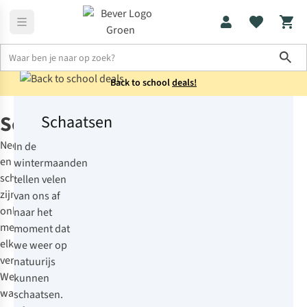
Sho
Back to school
deals!
Wintersportmateriaal
Schaatsen
Schaatsen
Schaatsen
Nederland
In de
en
wintermaanden
schaatsen
tellen velen
zijn
van ons af
onlosmakelijk
naar het
met
moment dat
elkaar
we weer op
verbonden.
natuurijs
We
kunnen
wachten
schaatsen.