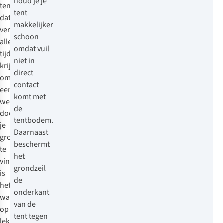
houd je je
tent
tent
dat
makkelijker
vervolgens
schoon
alle
omdat vuil
tijd
niet in
krijgt
direct
om
contact
een
komt met
weg
de
door
tentbodem.
je
Daarnaast
grondzeil
beschermt
te
het
vinden,
grondzeil
is
de
het
onderkant
wachten
van de
op
tent tegen
lekkage.