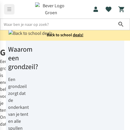
Sho
Back to school
deals!
Waarom
Tentaccessoires
Grondzeilen
Grondzeilen
een
Een
grondzeil?
grondzeil
is
Een
enorm
grondzeil
belangrijk
zorgt dat
voor
de
je
onderkant
tent.
van je tent
Ondanks
en alle
dat
spullen