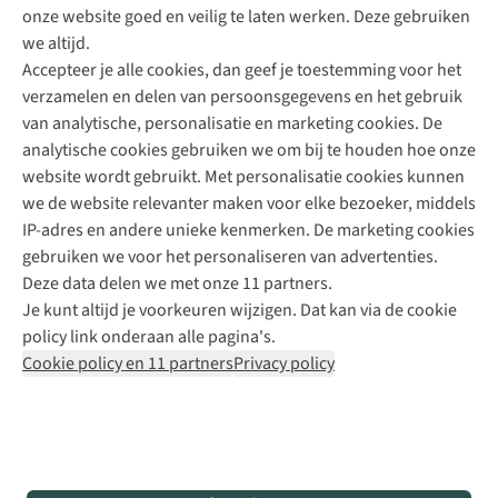
onze website goed en veilig te laten werken. Deze gebruiken
Direct advies van een Buitenexpert
we altijd.
Accepteer je alle cookies, dan geef je toestemming voor het
+31 (0)85 888 50 88
verzamelen en delen van persoonsgegevens en het gebruik
+31 6 12 28 49 80
van analytische, personalisatie en marketing cookies. De
analytische cookies gebruiken we om bij te houden hoe onze
Contactformulier
website wordt gebruikt. Met personalisatie cookies kunnen
we de website relevanter maken voor elke bezoeker, middels
IP-adres en andere unieke kenmerken. De marketing cookies
Algeme
gebruiken we voor het personaliseren van advertenties.
voorwa
Deze data delen we met onze 11 partners.
|
Je kunt altijd je voorkeuren wijzigen. Dat kan via de cookie
Priva
policy link onderaan alle pagina's.
polic
Cookie policy en 11 partners
Privacy policy
|
Cook
polic
|
© 202