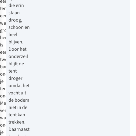
een
die erin
tent
staan
een
droog,
waterdicht
schoon en
grondzeil
heel
heeft
blijven.
is
Door het
een
onderzeil
tweede
blijft de
barrière
tent
onder
droger
je
omdat het
tent
vocht uit
onontbeerlijk.
de bodem
Met
niet in de
veel
tent kan
water
trekken.
onder
Daarnaast
je