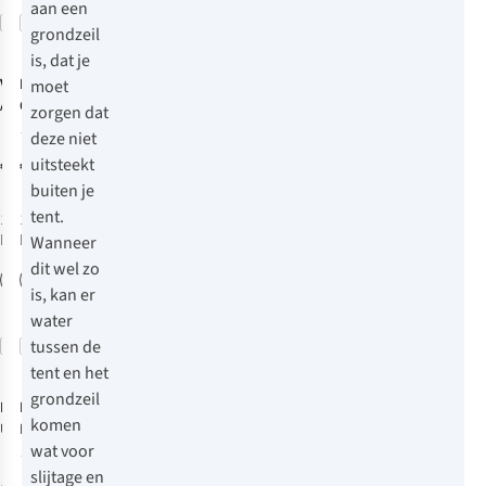
aan een
Vergelijk
Vergelijk
grondzeil
Net binnen
Net binnen
is, dat je
Vaude
Nordisk
Fp
moet
Allround Ferret
Oppland 2 Lw
zorgen dat
Xt 3P Tent 3P
2.0 Footprint
1
deze niet
Grondzeil
uitsteekt
€64,95
€99,95
buiten je
tent.
1
kleur
1
kleur
beschikbaar
beschikbaar
Wanneer
dit wel zo
is, kan er
water
tussen de
Vergelijk
Vergelijk
-25%
Sale
tent en het
grondzeil
MSR
Blue Mountain
Footprint
komen
Universal 2
Eco Gronddoek
wat voor
Person Large
2 x 3 m
13
slijtage en