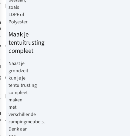
bestaan,
Vergelijk
Vergelijk
zoals
LDPE of
Polyester.
MSR
Hilleberg
Footprint
Universal 3
Hilleberg
Maak je
Person Large
Anaris
2
1
tentuitrusting
Footprint
€80,95
€109,95
compleet
1
kleur
1
kleur
Naast je
beschikbaar
beschikbaar
grondzeil
kun je je
tentuitrusting
compleet
Vergelijk
Vergelijk
maken
met
Hilleberg
Blue Mountain
verschillende
Akto/Enan
Aqua Folie 0,1
campingmeubels.
Footprint
mm 4 x 4 m
6
4
Denk aan
Grondzeil