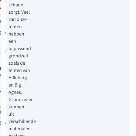
€68,95
€12,95
schade
€51,71
zorgt. Veel
1
kleur
1
kleur
van onze
beschikbaar
beschikbaar
tenten
%
hebben
een
bijpassend
Vergelijk
Vergelijk
grondzeil
Net binnen
zoals de
Blue Mountain
Nordisk
tenten van
Aqua Folie 0,1
Footprint
Hilleberg
mm 2 x 3 m
Svalbard 1
10
1
en Big
Grondzeil
Grondzeil
€13,95
€49,95
Agnes.
Grondzeilen
kunnen
1
kleur
1
kleur
beschikbaar
beschikbaar
uit
verschillende
materialen