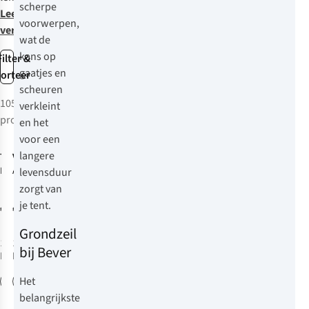
scherpe
Lees
voorwerpen,
verder
wat de
kans op
Filter &
gaatjes en
sorteer
scheuren
105
verkleint
producten
en het
Net binnen
Net binnen
voor een
langere
Terra Nova
Vaude
Fp
Io 2
Footprint
Allround Ferret
levensduur
Xt 4P Tent 4P
zorgt van
je tent.
€79,95
€79,95
Grondzeil
1
kleur
1
kleur
bij Bever
beschikbaar
beschikbaar
Het
belangrijkste