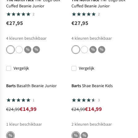
The North Face
TNF Logo Box
The North Face
TNF Logo Box
Cuffed Beanie Junior
Cuffed Beanie Junior
2
2
€27,95
€27,95
4
kleuren beschikbaar
4
kleuren beschikbaar
%
%
%
%
Vergelijk
Vergelijk
-40%
Deal
-40%
Deal
Barts
Basalth Beanie Junior
Barts
Shae Beanie Kids
1
3
€14,99
€14,99
€24,99
€24,99
1
kleur beschikbaar
2
kleuren beschikbaar
%
%
%