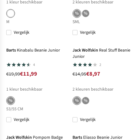
1
kleur beschikbaar
2
kleuren beschikbaar
%
%
M
S
M
L
Vergelijk
Vergelijk
-40%
Sale
-40%
Sale
Barts
Kinabalu Beanie Junior
Jack Wolfskin
Real Stuff Beanie
Junior
4
2
€11,99
€8,97
€19,99
€14,95
1
kleur beschikbaar
2
kleuren beschikbaar
%
%
%
53/55 CM
Vergelijk
Vergelijk
-40%
Sale
-40%
Sale
Jack Wolfskin
Pompom Badge
Barts
Eliasso Beanie Junior