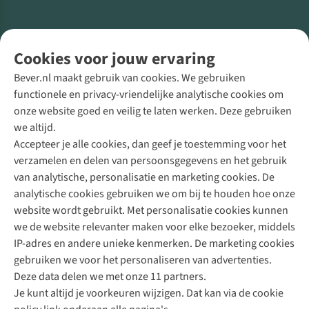
Volg ons voor meer Buiten
Cookies voor jouw ervaring
Bever.nl maakt gebruik van cookies. We gebruiken
functionele en privacy-vriendelijke analytische cookies om
onze website goed en veilig te laten werken. Deze gebruiken
Direct advies van een Buitenexpert
we altijd.
Accepteer je alle cookies, dan geef je toestemming voor het
+31 (0)85 888 50 88
verzamelen en delen van persoonsgegevens en het gebruik
+31 6 12 28 49 80
van analytische, personalisatie en marketing cookies. De
analytische cookies gebruiken we om bij te houden hoe onze
Contactformulier
website wordt gebruikt. Met personalisatie cookies kunnen
we de website relevanter maken voor elke bezoeker, middels
IP-adres en andere unieke kenmerken. De marketing cookies
Algeme
gebruiken we voor het personaliseren van advertenties.
voorwa
Deze data delen we met onze 11 partners.
|
Je kunt altijd je voorkeuren wijzigen. Dat kan via de cookie
Priva