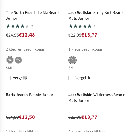
-50%
Sale
-40%
Sale
The North Face
Tuke Ski Beanie
Jack Wolfskin
Stripy Knit Beanie
Junior
Muts Junior
2
1
€12,48
€13,77
€24,95
€22,95
2
kleuren beschikbaar
1
kleur beschikbaar
%
%
%
S
M
L
S
M
Vergelijk
Vergelijk
-50%
Sale
-40%
Sale
Barts
Jeansy Beanie Junior
Jack Wolfskin
Wilderness Beanie
Muts Junior
€12,50
€13,77
€24,99
€22,95
1
kleur beschikbaar
2
kleuren beschikbaar