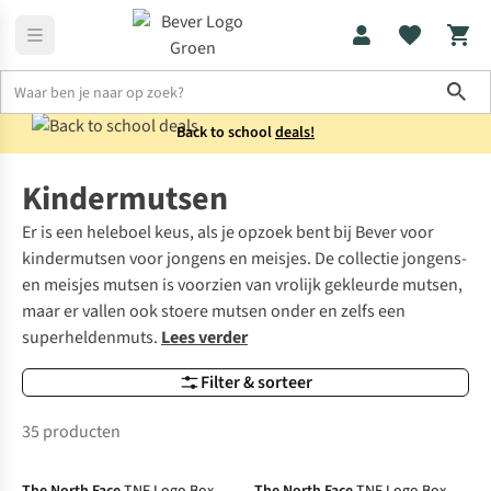
Sho
Back to school
deals!
Kids
Mutsen
Kindermutsen
Er is een heleboel keus, als je opzoek bent bij Bever voor
kindermutsen voor jongens en meisjes. De collectie jongens-
en meisjes mutsen is voorzien van vrolijk gekleurde mutsen,
maar er vallen ook stoere mutsen onder en zelfs een
superheldenmuts.
Lees verder
Filter & sorteer
35 producten
Net binnen
Net binnen