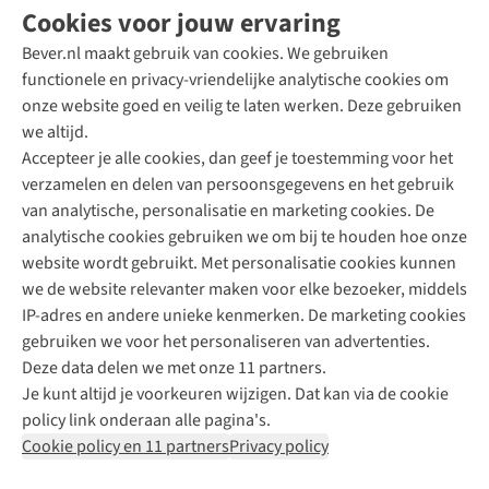
Cookies voor jouw ervaring
Bever.nl maakt gebruik van cookies. We gebruiken
functionele en privacy-vriendelijke analytische cookies om
onze website goed en veilig te laten werken. Deze gebruiken
Direct advies van een Buitenexpert
we altijd.
Accepteer je alle cookies, dan geef je toestemming voor het
+31 (0)85 888 50 88
verzamelen en delen van persoonsgegevens en het gebruik
+31 6 12 28 49 80
van analytische, personalisatie en marketing cookies. De
analytische cookies gebruiken we om bij te houden hoe onze
Contactformulier
website wordt gebruikt. Met personalisatie cookies kunnen
we de website relevanter maken voor elke bezoeker, middels
IP-adres en andere unieke kenmerken. De marketing cookies
Algeme
gebruiken we voor het personaliseren van advertenties.
voorwa
Deze data delen we met onze 11 partners.
|
Je kunt altijd je voorkeuren wijzigen. Dat kan via de cookie
Priva
policy link onderaan alle pagina's.
polic
Cookie policy en 11 partners
Privacy policy
|
Cook