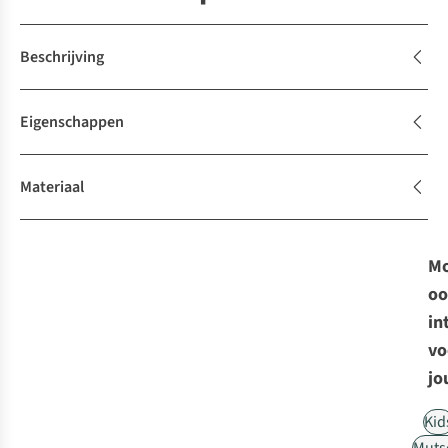
Beschrijving
Eigenschappen
Materiaal
Mo
oo
in
vo
jo
Kid