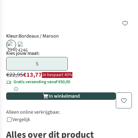
Kleur
:
Bordeaux / Maroon
%
%
Kies jouw maat:
S
€22,95
€13,77
Je bespaart 40%
Gratis verzending vanaf €50,00
In winkelmand
Alleen online verkrijgbaar.
Vergelijk
Alles over dit product