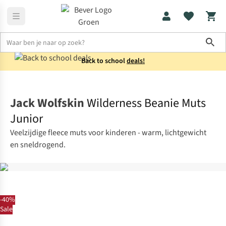
Sho
Back to school
deals!
Kids
Mutsen
Jack Wolfskin
Wilderness Beanie Muts
Junior
Veelzijdige fleece muts voor kinderen - warm, lichtgewicht
en sneldrogend.
-40%
Sale