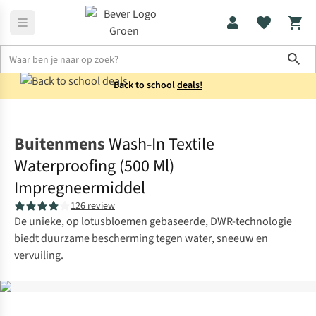
Sho
Back to school
deals!
Wandelen
Dagwandelen
Buitenmens
Wash-In Textile
Waterproofing (500 Ml)
Impregneermiddel
126 review
De unieke, op lotusbloemen gebaseerde, DWR-technologie
biedt duurzame bescherming tegen water, sneeuw en
vervuiling.