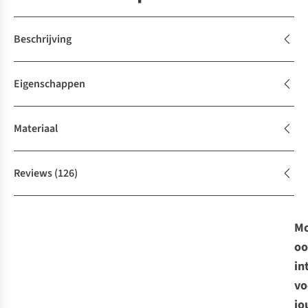
Beschrijving
Eigenschappen
Materiaal
Reviews
(126)
Mo
oo
in
vo
jo