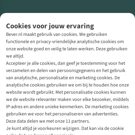
Volg ons voor meer Buiten
Cookies voor jouw ervaring
Bever.nl maakt gebruik van cookies. We gebruiken
functionele en privacy-vriendelijke analytische cookies om
onze website goed en veilig te laten werken. Deze gebruiken
Direct advies van een Buitenexpert
we altijd.
Accepteer je alle cookies, dan geef je toestemming voor het
+31 (0)85 888 50 88
verzamelen en delen van persoonsgegevens en het gebruik
+31 6 12 28 49 80
van analytische, personalisatie en marketing cookies. De
analytische cookies gebruiken we om bij te houden hoe onze
Contactformulier
website wordt gebruikt. Met personalisatie cookies kunnen
we de website relevanter maken voor elke bezoeker, middels
IP-adres en andere unieke kenmerken. De marketing cookies
Algeme
gebruiken we voor het personaliseren van advertenties.
voorwa
Deze data delen we met onze 11 partners.
|
Je kunt altijd je voorkeuren wijzigen. Dat kan via de cookie
Priva