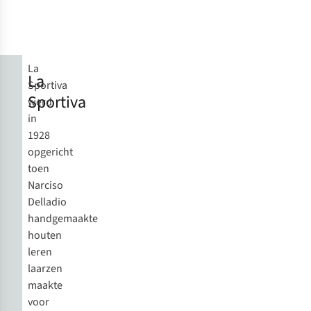
La
La
Sportiva
Sportiva
werd
in
1928
opgericht
toen
Narciso
Delladio
handgemaakte
houten
leren
laarzen
maakte
voor