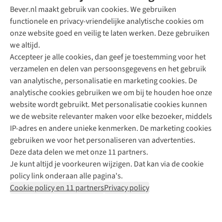
Bever.nl maakt gebruik van cookies. We gebruiken
functionele en privacy-vriendelijke analytische cookies om
onze website goed en veilig te laten werken. Deze gebruiken
Direct advies van een Buitenexpert
we altijd.
Accepteer je alle cookies, dan geef je toestemming voor het
+31 (0)85 888 50 88
verzamelen en delen van persoonsgegevens en het gebruik
+31 6 12 28 49 80
van analytische, personalisatie en marketing cookies. De
analytische cookies gebruiken we om bij te houden hoe onze
Contactformulier
website wordt gebruikt. Met personalisatie cookies kunnen
we de website relevanter maken voor elke bezoeker, middels
IP-adres en andere unieke kenmerken. De marketing cookies
Algeme
gebruiken we voor het personaliseren van advertenties.
voorwa
Deze data delen we met onze 11 partners.
|
Je kunt altijd je voorkeuren wijzigen. Dat kan via de cookie
Priva
policy link onderaan alle pagina's.
polic
Cookie policy en 11 partners
Privacy policy
|
Cook
polic