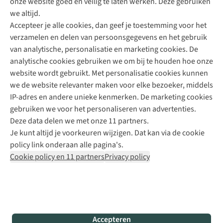
onze website goed en veilig te laten werken. Deze gebruiken
Direct advies van een Buitenexpert
we altijd.
Accepteer je alle cookies, dan geef je toestemming voor het
+31 (0)85 888 50 88
verzamelen en delen van persoonsgegevens en het gebruik
+31 6 12 28 49 80
van analytische, personalisatie en marketing cookies. De
analytische cookies gebruiken we om bij te houden hoe onze
Contactformulier
website wordt gebruikt. Met personalisatie cookies kunnen
we de website relevanter maken voor elke bezoeker, middels
IP-adres en andere unieke kenmerken. De marketing cookies
Algeme
gebruiken we voor het personaliseren van advertenties.
voorwa
Deze data delen we met onze 11 partners.
|
Je kunt altijd je voorkeuren wijzigen. Dat kan via de cookie
Priva
policy link onderaan alle pagina's.
polic
Cookie policy en 11 partners
Privacy policy
|
Cook
polic
|
© 202
Accepteren
Bever