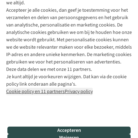
we altijd.
Accepteer je alle cookies, dan geef je toestemming voor het
+31 (0)85 888 50 88
verzamelen en delen van persoonsgegevens en het gebruik
+31 6 12 28 49 80
van analytische, personalisatie en marketing cookies. De
analytische cookies gebruiken we om bij te houden hoe onze
Contactformulier
website wordt gebruikt. Met personalisatie cookies kunnen
we de website relevanter maken voor elke bezoeker, middels
IP-adres en andere unieke kenmerken. De marketing cookies
Algeme
gebruiken we voor het personaliseren van advertenties.
voorwa
Deze data delen we met onze 11 partners.
|
Je kunt altijd je voorkeuren wijzigen. Dat kan via de cookie
Priva
policy link onderaan alle pagina's.
polic
Cookie policy en 11 partners
Privacy policy
|
Cook
polic
|
© 202
Accepteren
Bever
Weigeren