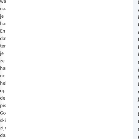
warmte
naar
je
handen.
En
dat
terwijl
je
ze
hard
nodig
hebt
op
de
piste!
Goede
skihandschoenen
zijn
daarom