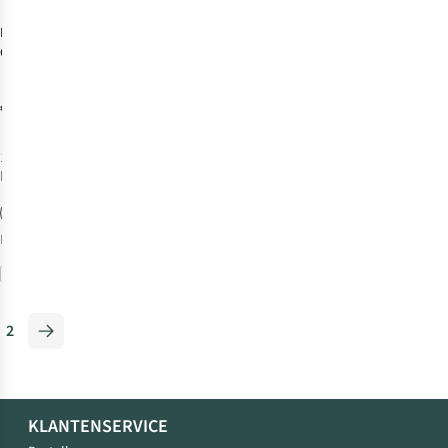
Barts
Chalkie
Gloves
Handschoen
Junior
€24,99
1
kleur
beschikbaar
Meer maten
beschikbaar
Vergelijk
2
KLANTENSERVICE