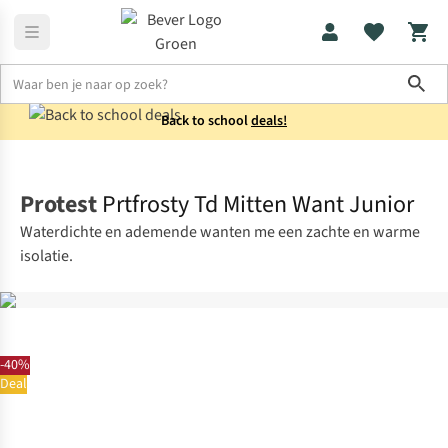
Sho
Back to school
deals!
Handschoenen
Skihandschoenen
Protest
Prtfrosty Td Mitten Want Junior
Waterdichte en ademende wanten me een zachte en warme
isolatie.
-40%
Deal