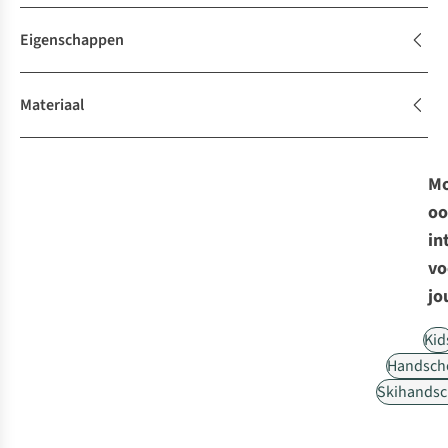
Eigenschappen
Materiaal
Mo
oo
in
vo
jo
Kid
Handsch
Skihands