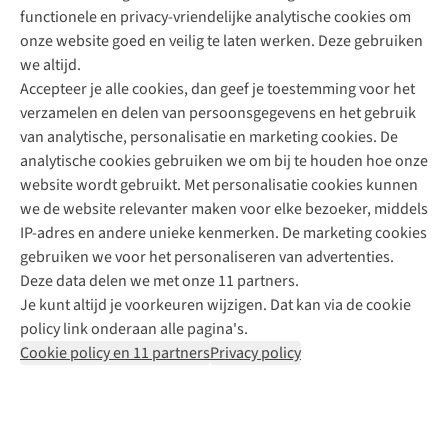
functionele en privacy-vriendelijke analytische cookies om
onze website goed en veilig te laten werken. Deze gebruiken
Direct advies van een Buitenexpert
we altijd.
Accepteer je alle cookies, dan geef je toestemming voor het
+31 (0)85 888 50 88
verzamelen en delen van persoonsgegevens en het gebruik
+31 6 12 28 49 80
van analytische, personalisatie en marketing cookies. De
analytische cookies gebruiken we om bij te houden hoe onze
Contactformulier
website wordt gebruikt. Met personalisatie cookies kunnen
we de website relevanter maken voor elke bezoeker, middels
IP-adres en andere unieke kenmerken. De marketing cookies
Algeme
gebruiken we voor het personaliseren van advertenties.
voorwa
Deze data delen we met onze 11 partners.
|
Je kunt altijd je voorkeuren wijzigen. Dat kan via de cookie
Priva
policy link onderaan alle pagina's.
polic
Cookie policy en 11 partners
Privacy policy
|
Cook
polic
|