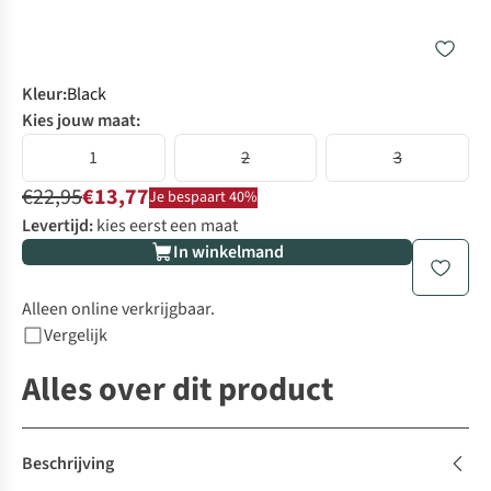
Kleur
:
Black
Kies jouw maat:
1
2
3
€22,95
€13,77
Je bespaart 40%
Levertijd:
kies eerst een maat
In winkelmand
Alleen online verkrijgbaar.
Vergelijk
Alles over dit product
Beschrijving