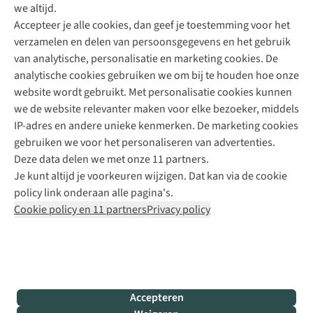
we altijd.
Accepteer je alle cookies, dan geef je toestemming voor het
+31 (0)85 888 50 88
verzamelen en delen van persoonsgegevens en het gebruik
+31 6 12 28 49 80
van analytische, personalisatie en marketing cookies. De
analytische cookies gebruiken we om bij te houden hoe onze
Contactformulier
website wordt gebruikt. Met personalisatie cookies kunnen
we de website relevanter maken voor elke bezoeker, middels
IP-adres en andere unieke kenmerken. De marketing cookies
Algeme
gebruiken we voor het personaliseren van advertenties.
voorwa
Deze data delen we met onze 11 partners.
|
Je kunt altijd je voorkeuren wijzigen. Dat kan via de cookie
Priva
policy link onderaan alle pagina's.
polic
Cookie policy en 11 partners
Privacy policy
|
Cook
polic
|
© 202
Accepteren
Bever