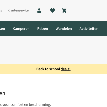
ls
Klantenservice
Shopping cart
sen
Kamperen
Reizen
Wandelen
Activiteiten
Back to school
deals!
eli Ski 5F Handschoen
oen
s voor comfort en bescherming.