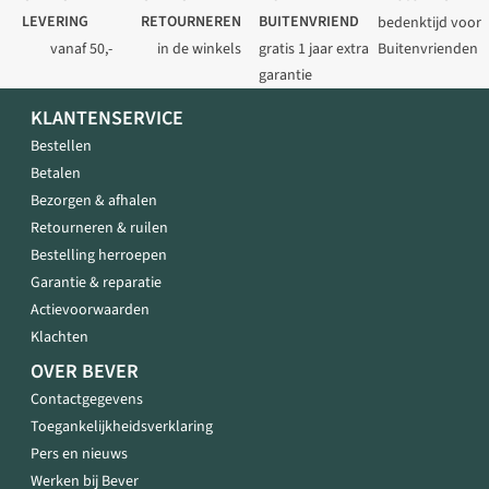
LEVERING
RETOURNEREN
BUITENVRIEND
bedenktijd voor
vanaf 50,-
in de winkels
gratis 1 jaar extra
Buitenvrienden
garantie
KLANTENSERVICE
Bestellen
Betalen
Bezorgen & afhalen
Retourneren & ruilen
Bestelling herroepen
Garantie & reparatie
Actievoorwaarden
Klachten
OVER BEVER
Contactgegevens
Toegankelijkheidsverklaring
Pers en nieuws
Werken bij Bever