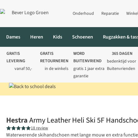
Onderhoud
Reparatie
Winke
Dames
Heren
Kids
Schoenen
Rugzakken & tas
GRATIS
GRATIS
WORD
365 DAGEN
LEVERING
RETOURNEREN
BUITENVRIEND
bedenktijd voor
vanaf 50,-
in de winkels
gratis 1 jaar extra
Buitenvrienden
garantie
Home
Heren
Accessoires
Winteraccessoires
Army Leather H
Hestra
Army Leather Heli Ski 5F Handsch
18 review
Waterwerende skihandschoen met lange mouw en extra functie