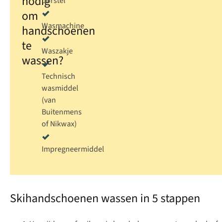
nodig
borstel
om
Wasmachine
handschoenen
te
Waszakje
wassen?
Technisch
wasmiddel
(van
Buitenmens
of
Nikwax
)
Impregneermiddel
Skihandschoenen wassen in 5 stappen