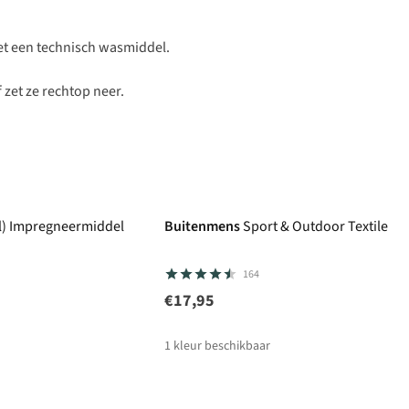
t een technisch wasmiddel.
 zet ze rechtop neer.
Ml) Impregneermiddel
Buitenmens
Sport & Outdoor Textile W
164
€17,95
1
kleur beschikbaar