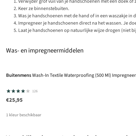
Verwijder grof vuil van je handschoenen met een doek of z
Keer ze binnenstebuiten.
Was je handschoenen met de hand of in
een waszakje
in 
Impregneer je handschoenen direct na het wassen. Je doet
Laat je handschoenen op natuurlijke wijze drogen (niet b
Was- en impregneermiddelen
Buitenmens
Wash-In Textile Waterproofing (500 Ml) Impregnee
126
€25,95
1
kleur beschikbaar