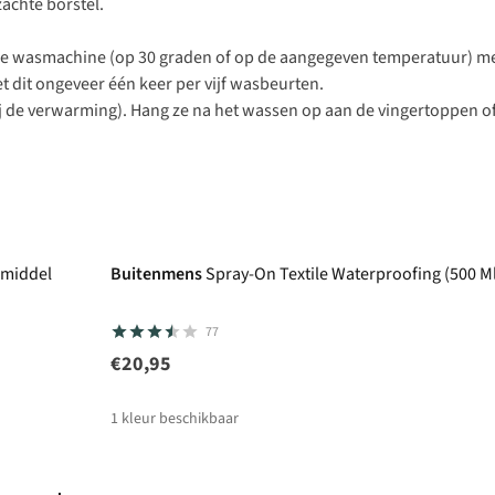
achte borstel.
de wasmachine (op 30 graden of op de aangegeven temperatuur) me
 dit ongeveer één keer per vijf wasbeurten.
ij de verwarming). Hang ze na het wassen op aan de vingertoppen of
rmiddel
Buitenmens
Spray-On Textile Waterproofing (500 
77
€20,95
1
kleur beschikbaar