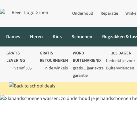
Onderhoud
Reparatie
Winke
Dames
Heren
Kids
Schoenen
Rugzakken & tas
GRATIS
GRATIS
WORD
365 DAGEN
LEVERING
RETOURNEREN
BUITENVRIEND
bedenktijd voor
vanaf 50,-
in de winkels
gratis 1 jaar extra
Buitenvrienden
garantie