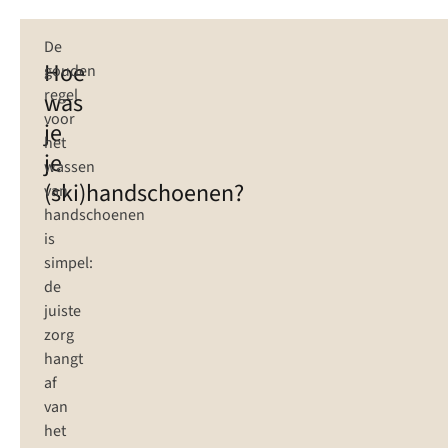
De
Hoe
gouden
regel
was
voor
je
het
je
wassen
(ski)handschoenen?
van
handschoenen
is
simpel:
de
juiste
zorg
hangt
af
van
het