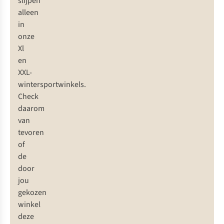
slijpen
alleen
in
onze
Xl
en
XXL-
wintersportwinkels.
Check
daarom
van
tevoren
of
de
door
jou
gekozen
winkel
deze