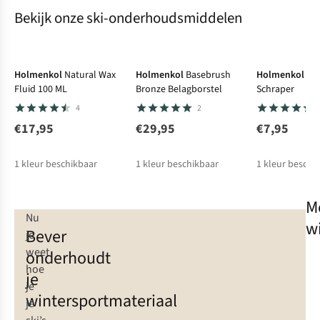
Bekijk onze ski-onderhoudsmiddelen
Holmenkol
Natural Wax
Holmenkol
Basebrush
Holmenkol
3MM
Fluid 100 ML
Bronze Belagborstel
Schraper
4
2
€17,95
€29,95
€7,95
1
kleur beschikbaar
1
kleur beschikbaar
1
kleur beschi
M
Nu
w
Bever
je
weet
onderhoudt
hoe
je
je
wintersportmateriaal
je