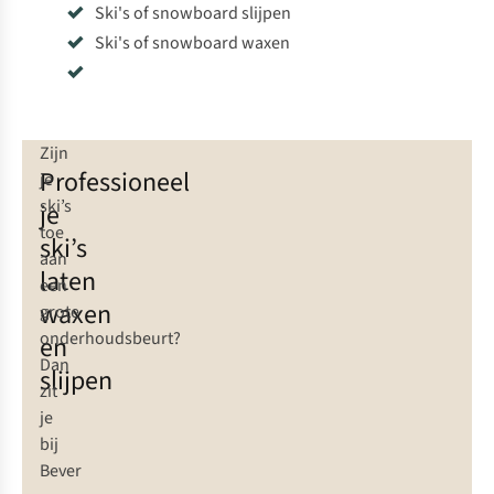
Ski's of snowboard slijpen
Ski's of snowboard waxen
Zijn
Professioneel
je
ski’s
je
toe
ski’s
aan
laten
een
waxen
grote
onderhoudsbeurt?
en
Dan
slijpen
zit
je
bij
Bever