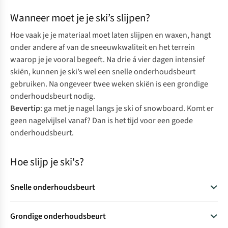
Wanneer moet je je ski’s slijpen?
Hoe vaak je je materiaal moet laten slijpen en waxen, hangt
onder andere af van de sneeuwkwaliteit en het terrein
waarop je je vooral begeeft. Na drie á vier dagen intensief
skiën, kunnen je ski’s wel een snelle onderhoudsbeurt
gebruiken. Na ongeveer twee weken skiën is een grondige
onderhoudsbeurt nodig.
Bevertip
: ga met je nagel langs je ski of snowboard. Komt er
geen nagelvijlsel vanaf? Dan is het tijd voor een goede
onderhoudsbeurt.
Hoe slijp je ski's?
Snelle onderhoudsbeurt
Een
handslijper
is ideaal voor wie snel en nauwkeurig zijn
Grondige onderhoudsbeurt
ski’s of snowboard wil slijpen.