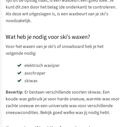
tijd uit de opslag haalt, is een waxbeurt een goed idee. Je
van de staalkanten licht af te ronden. Zo voorkom je
kunt dit zien door het belag (de onderkant) te controleren.
dat je ski’s ‘happen’ in de sneeuw.
Als deze wit uitgeslagen is, is een waxbeurt van je ski's
noodzakelijk.
Bekijk de Holmenkol-vijlhouder
Wat heb je nodig voor ski’s waxen?
Voor het waxen van je ski’s of snowboard heb je het
volgende nodig:
elektrisch waxijzer
axschraper
skiwax
Bevertip
: Er bestaan verschillende soorten skiwax. Een
koude-wax gebruik je voor harde sneeuw, warmte-wax voor
zachte sneeuw en een universele wax voor verschillende
sneeuwcondities. Bekijk goed welke wax jij nodig hebt.