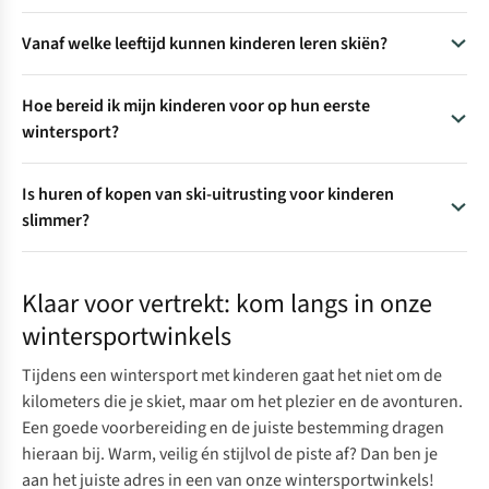
Je eerste wintersportvakantie met kinderen is net even
Vanaf welke leeftijd kunnen kinderen leren skiën?
anders dan op avontuur gaan in de zomer. Extra laagjes,
stevige stappers en goede bescherming zijn onmisbaar in de
De meeste skischolen nemen kinderen aan vanaf vier jaar.
sneeuw. Om je op weg te helpen, hebben we een
Hoe bereid ik mijn kinderen voor op hun eerste
Dan zijn ze motorisch sterk genoeg om de basis te leren.
wintersport-paklijst opgesteld. Zo gaan jij en je kinderen
wintersport?
zorgeloos van de piste. Bekijk hier
onze hele wintersport-
Laat je kinderen thuis al wennen aan wintersport door
paklijst
.
Is huren of kopen van ski-uitrusting voor kinderen
samen filmpjes te kijken, spelenderwijs balans te oefenen en
slimmer?
ze hun nieuwe outfit te laten passen. Zo wordt de stap naar
de sneeuw minder spannend.
Voor jonge kinderen is huren vaak de beste keuze. Ze
groeien snel uit hun ski’s en schoenen, waardoor kopen
Klaar voor vertrekt: kom langs in onze
duur kan zijn. Vanaf een jaar of tien, als kinderen minder
wintersportwinkels
hard groeien en vaker op wintersport gaan, kan kopen
voordeliger zijn.
Tijdens een wintersport met kinderen gaat het niet om de
kilometers die je skiet, maar om het plezier en de avonturen.
Een goede voorbereiding en de juiste bestemming dragen
hieraan bij. Warm, veilig én stijlvol de piste af? Dan ben je
aan het juiste adres in
een van onze wintersportwinkels
!