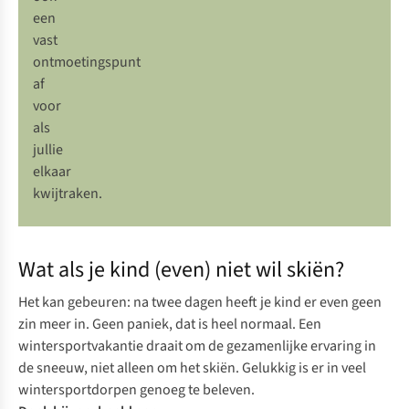
een
vast
ontmoetingspunt
af
voor
als
jullie
elkaar
kwijtraken.
Wat als je kind (even) niet wil skiën?
Het kan gebeuren: na twee dagen heeft je kind er even geen
zin meer in. Geen paniek, dat is heel normaal. Een
wintersportvakantie draait om de gezamenlijke ervaring in
de sneeuw, niet alleen om het skiën. Gelukkig is er in veel
wintersportdorpen genoeg te beleven.