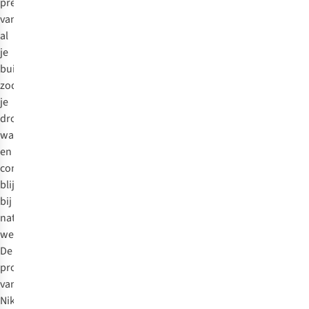
prestaties
van
al
je
buitensportkleding,
zodat
je
droog,
warm
en
comfortabel
blijft
bij
nat
weer.
De
producten
van
Nikwax