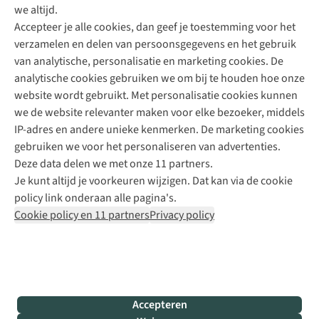
we altijd.
Accepteer je alle cookies, dan geef je toestemming voor het
+31 (0)85 888 50 88
verzamelen en delen van persoonsgegevens en het gebruik
+31 6 12 28 49 80
van analytische, personalisatie en marketing cookies. De
analytische cookies gebruiken we om bij te houden hoe onze
Contactformulier
website wordt gebruikt. Met personalisatie cookies kunnen
we de website relevanter maken voor elke bezoeker, middels
IP-adres en andere unieke kenmerken. De marketing cookies
Algeme
gebruiken we voor het personaliseren van advertenties.
voorwa
Deze data delen we met onze 11 partners.
|
Je kunt altijd je voorkeuren wijzigen. Dat kan via de cookie
Priva
policy link onderaan alle pagina's.
polic
Cookie policy en 11 partners
Privacy policy
|
Cook
polic
|
© 202
Accepteren
Bever