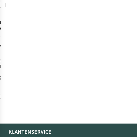
Vergelijk
Vergelijk
Nikwax
Onderhoud
Nubuck & Suède
170
Spray On 125ml
€10,50
1
kleur
beschikbaar
Vergelijk
KLANTENSERVICE