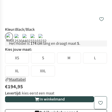
Kleur
:
Black/Black
%
Het model is
174 cm
lang en draagt maat
S
.
Kies jouw maat:
XS
S
M
L
XL
XXL
Maattabel
€194,95
Levertijd:
kies eerst een maat
In winkelmand