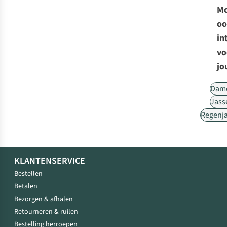
Mo
oo
in
vo
jo
Dam
Jass
Regenj
KLANTENSERVICE
Bestellen
Betalen
Bezorgen & afhalen
Retourneren & ruilen
Bestelling herroepen