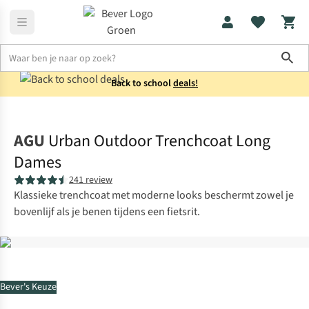
Sho
Back to school
deals!
Jassen
Regenjassen
AGU
Urban Outdoor Trenchcoat Long
Dames
241 review
Klassieke trenchcoat met moderne looks beschermt zowel je
bovenlijf als je benen tijdens een fietsrit.
Bever's Keuze