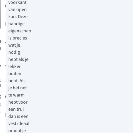
voorkant
van open
S
M
L
XL
kan. Deze
handige
Vergelijk
Net binnen
eigenschap
is precies
Röhnisch
Ayacucho
wat je
Legacy Full
Lightweight
nodig
Zip Vest
Adventure
153
hebt als je
Dames
Fleecevest
€89,95
€39,95
lekker
Dames
buiten
1
kleur
3
kleuren
bent. Als
beschikbaar
beschikbaar
je het nét
te warm
hebt voor
S
M
L
Meer maten
XL
een trui
beschikbaar
Vergelijk
Vergelijk
dan is een
vest ideaal
omdat je
Ayacucho