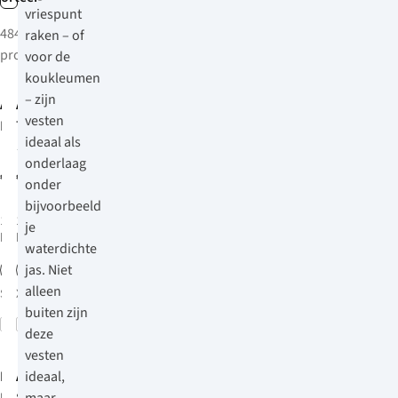
vriespunt
484
raken – of
producten
voor de
Net binnen
koukleumen
– zijn
Ayacucho
Ayacucho
vesten
Mountain
Texel Sherpa
ideaal als
Lightweight
Bodywarmer
21
onderlaag
Fleecevest
Dames
€69,95
€49,95
onder
Heren
bijvoorbeeld
1
kleur
1
kleur
je
beschikbaar
beschikbaar
waterdichte
jas. Niet
alleen
S
M
L
XS
XL
S
XXL
M
L
XL
buiten zijn
Vergelijk
Vergelijk
deze
Net binnen
Net binnen
vesten
Patagonia
Ayacucho
ideaal,
Texel