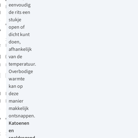
eenvoudig
Rab
Nexus
Mountain
de rits een
Fleecevest
Midlayer II
41
stukje
Fleecevest
66
€69,95
open of
€89,95
dicht kunt
3
kleuren
doen,
5
kleuren beschikbaar
beschikbaar
afhankelijk
van de
%
%
temperatuur.
Meer maten
Meer maten
beschikbaar
beschikbaar
Overbodige
Vergelijk
Vergelijk
warmte
Net binnen
kan op
Patagonia
Patagonia
deze
Better
Better
manier
Sweater
Sweater Vest
makkelijk
60
42
Fleecevest
Bodywarmer
ontsnappen.
€149,95
€119,95
Katoenen
en
2
kleuren
3
kleuren