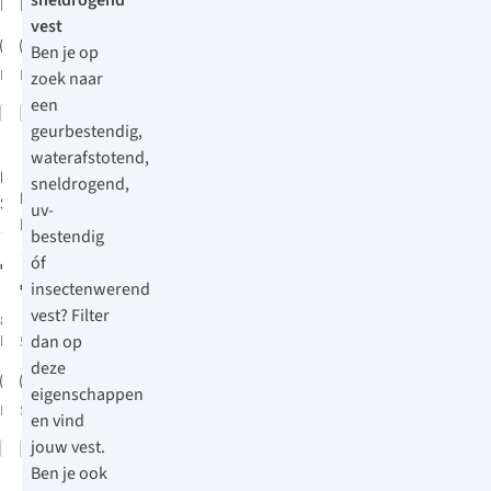
sneldrogend
beschikbaar
beschikbaar
vest
%
%
%
Ben je op
Meer maten
L
zoek naar
beschikbaar
een
Vergelijk
Vergelijk
geurbestendig,
waterafstotend,
Patagonia
Better
sneldrogend,
Rab
Nexus Hoody
Sweater
uv-
Fleecevest
Fleecevest
bestendig
348
7
óf
€149,95
€99,95
insectenwerend
vest? Filter
8
kleuren
dan op
beschikbaar
5
kleuren beschikbaar
deze
%
%
%
%
eigenschappen
Meer maten
S
M
L
XL
XXL
en vind
beschikbaar
jouw vest.
Vergelijk
Vergelijk
Ben je ook