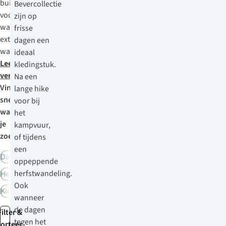
buitengarderobe
Bevercollectie
voor
zijn op
wat
frisse
extra
dagen een
warmte.
ideaal
Lees
kledingstuk.
verder
Na een
Vind
lange hike
snel
voor bij
wat
het
je
kampvuur,
zoekt:
of tijdens
een
Dames
oppeppende
herfstwandeling.
Heren
Ook
Kids
wanneer
de dagen
Filter &
tegen het
sorteer