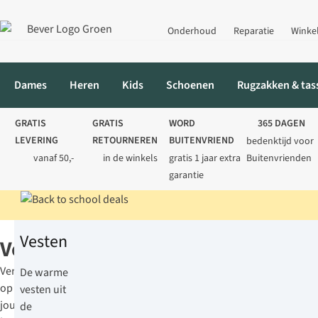
Onderhoud
Reparatie
Winke
Dames
Heren
Kids
Schoenen
Rugzakken & tas
GRATIS
GRATIS
WORD
365 DAGEN
LEVERING
RETOURNEREN
BUITENVRIEND
bedenktijd voor
vanaf 50,-
in de winkels
gratis 1 jaar extra
Buitenvrienden
garantie
Home
Kleding
Vesten
Vesten
Vesten
Vertrouw
De warme
op
vesten uit
jouw
de