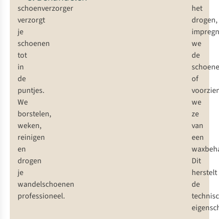
schoenverzorger
het
verzorgt
drogen,
je
impregn
schoenen
we
tot
de
in
schoen
de
of
puntjes.
voorzie
We
we
borstelen,
ze
weken,
van
reinigen
een
en
waxbeha
drogen
Dit
je
herstelt
wandelschoenen
de
professioneel.
technis
eigensc