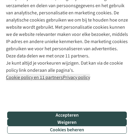
verzamelen en delen van persoonsgegevens en het gebruik
+31 6 12 28 49 80
van analytische, personalisatie en marketing cookies. De
analytische cookies gebruiken we om bij te houden hoe onze
Contactformulier
website wordt gebruikt. Met personalisatie cookies kunnen
we de website relevanter maken voor elke bezoeker, middels
IP-adres en andere unieke kenmerken. De marketing cookies
Algeme
gebruiken we voor het personaliseren van advertenties.
voorwa
Deze data delen we met onze 11 partners.
|
Je kunt altijd je voorkeuren wijzigen. Dat kan via de cookie
Priva
policy link onderaan alle pagina's.
polic
Cookie policy en 11 partners
Privacy policy
|
Cook
polic
|
© 202
Accepteren
Bever
Weigeren
B.V. Al
Cookies beheren
rights