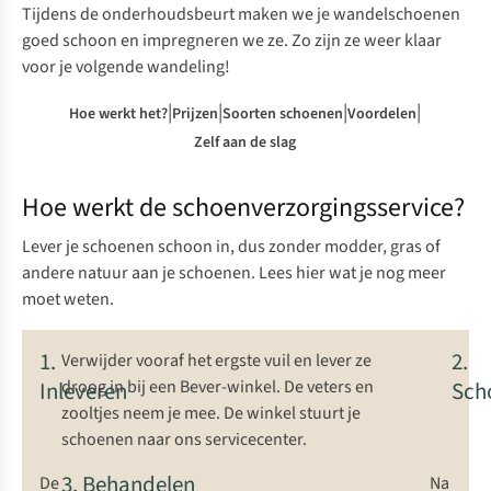
Tijdens de onderhoudsbeurt maken we je wandelschoenen
goed schoon en impregneren we ze. Zo zijn ze weer klaar
voor je volgende wandeling!
|
|
|
|
Hoe werkt het?
Prijzen
Soorten schoenen
Voordelen
Zelf aan de slag
Hoe werkt de schoenverzorgingsservice?
Lever je schoenen schoon in, dus zonder modder, gras of
andere natuur aan je schoenen. Lees hier wat je nog meer
moet weten.
1.
2.
Verwijder vooraf het ergste vuil en lever ze
Inleveren
droog in bij
een Bever-winkel
. De veters en
Sch
zooltjes neem je mee. De winkel stuurt je
schoenen naar ons servicecenter.
3. Behandelen
De
Na