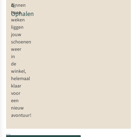
4.
Binnen
Ophalen
twee
weken
liggen
jouw
schoenen
weer
in
de
winkel,
helemaal
klaar
voor
een
nieuw
avontuur!