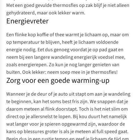
Met een goed gevulde
thermosfles
op zak blijf je niet alleen
gehydrateerd, maar ook lekker warm.
Energievreter
Een flinke kop koffie of thee warmt je lichaam op, maar om
op temperatuur te blijven, heeft je lichaam voldoende
energie nodig. Eet dus genoeg voordat je op pad gaat en
neem bij een langere wandeling energierijk voedsel mee,
zoals
energierepen
. Zo kun je nog langer genieten van
buiten. Ook lekker: neem soep mee in je thermosfles!
Zorg voor een goede warming-up
Wanneer je de deur of je auto uit stapt om aan je wandeling
te beginnen, kan het soms best fris zijn. We snappen dat je
daarom meteen al flink doorstapt. Toch is het niet slim om
direct op je allersnelst te lopen. Bij kou duurt het namelijk
wat langer voor je spieren opgewarmd zijn, waardoor de
kans op blessures groter is als je meteen al
full speed
gaat.
Begin dus in een rustig tempo en geef je lichaam de tijd om