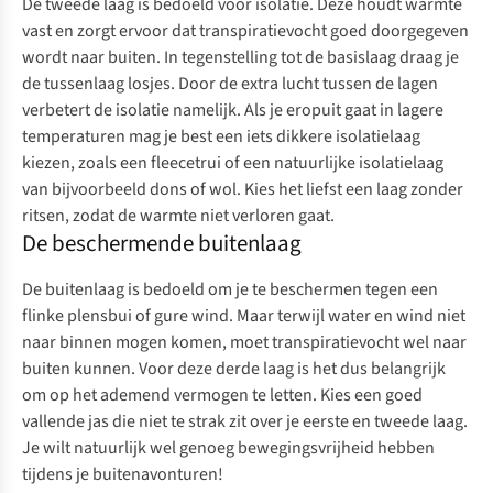
De tweede laag is bedoeld voor isolatie. Deze houdt warmte
vast en zorgt ervoor dat transpiratievocht goed doorgegeven
wordt naar buiten. In tegenstelling tot de basislaag draag je
de tussenlaag losjes. Door de extra lucht tussen de lagen
verbetert de isolatie namelijk. Als je eropuit gaat in lagere
temperaturen mag je best een iets dikkere isolatielaag
kiezen, zoals een
fleecetrui
of een natuurlijke isolatielaag
van bijvoorbeeld dons of wol. Kies het liefst een laag zonder
ritsen, zodat de warmte niet verloren gaat.
De beschermende buitenlaag
De buitenlaag is bedoeld om je te beschermen tegen een
flinke plensbui of gure wind. Maar terwijl water en wind niet
naar binnen mogen komen, moet transpiratievocht wel naar
buiten kunnen. Voor deze derde laag is het dus belangrijk
om op het ademend vermogen te letten. Kies een goed
vallende jas die niet te strak zit over je eerste en tweede laag.
Je wilt natuurlijk wel genoeg bewegingsvrijheid hebben
tijdens je buitenavonturen!