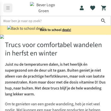
Sho
Back to school
deals!
Wandelen
Trucs voor comfortabel wandelen in herfst en winter
Trucs voor comfortabel wandelen
in herfst en winter
Juist nu de temperaturen dalen, is het heerlijk én
supergezond om de deur uit te gaan. Buiten geniet je niet
alleen van de prachtige herfstkleuren, maar ook van laatste
zonnestralen. Kom maar door met die dosis vitamine D! Dus
hup, naar buiten. Met deze trucs blijf je de hele wandeling
lang lekker warm.
Om te genieten van een goede wandeling, heb je niet veel
nodig. Wel kunnen een paar handige producten je helpen