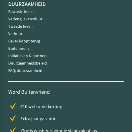
DUURZAAMHEID
Bewuste keuze
Verleng levensduur
Tweede leven
Verhuur
Bever koopt terug
Buitenmens
Initiatieven & partners
Duurzaamheidsbeleid
FAQ: duurzaamheid
Word Buitenvriend
€10 welkomstkorting
Extra jaar garantie
Gratis wasbeurt voor je slaapzak of jas