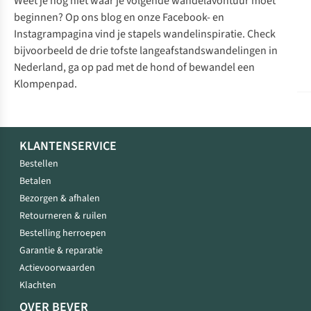
Weet je nog niet waar je volgende wandelavontuur moet
beginnen? Op ons blog en onze
Facebook
- en
Instagrampagina
vind je stapels wandelinspiratie. Check
bijvoorbeeld
de drie tofste langeafstandswandelingen in
Nederland
, ga
op pad met de hond
of
bewandel een
Klompenpad
.
KLANTENSERVICE
Bestellen
Betalen
Bezorgen & afhalen
Retourneren & ruilen
Bestelling herroepen
Garantie & reparatie
Actievoorwaarden
Klachten
OVER BEVER