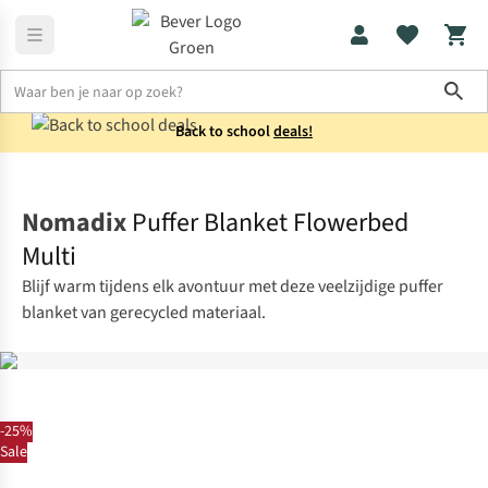
Sho
Back to school
deals!
Slaapzakken
Lichtgewicht slaapzakken
Nomadix
Puffer Blanket Flowerbed
Multi
Blijf warm tijdens elk avontuur met deze veelzijdige puffer
blanket van gerecycled materiaal.
-25%
Sale