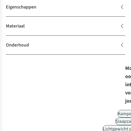
Eigenschappen
Materiaal
Onderhoud
Mo
oo
in
vo
jo
Kampe
Slaapz
Lichtgewicht 