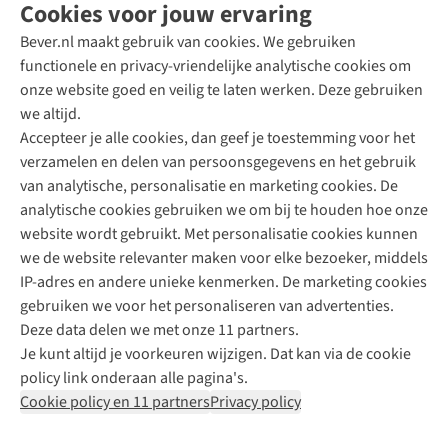
Cookies voor jouw ervaring
Bever.nl maakt gebruik van cookies. We gebruiken
functionele en privacy-vriendelijke analytische cookies om
onze website goed en veilig te laten werken. Deze gebruiken
Direct advies van een Buitenexpert
we altijd.
Accepteer je alle cookies, dan geef je toestemming voor het
+31 (0)85 888 50 88
verzamelen en delen van persoonsgegevens en het gebruik
+31 6 12 28 49 80
van analytische, personalisatie en marketing cookies. De
analytische cookies gebruiken we om bij te houden hoe onze
Contactformulier
website wordt gebruikt. Met personalisatie cookies kunnen
we de website relevanter maken voor elke bezoeker, middels
IP-adres en andere unieke kenmerken. De marketing cookies
Algeme
gebruiken we voor het personaliseren van advertenties.
voorwa
Deze data delen we met onze 11 partners.
|
Je kunt altijd je voorkeuren wijzigen. Dat kan via de cookie
Priva
policy link onderaan alle pagina's.
polic
Cookie policy en 11 partners
Privacy policy
|
Cook