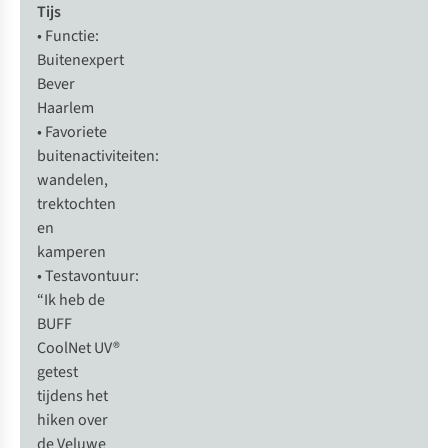
Tijs
• Functie:
Buitenexpert
Bever
Haarlem
• Favoriete
buitenactiviteiten:
wandelen,
trektochten
en
kamperen
• Testavontuur:
“Ik heb de
BUFF
CoolNet UV®
getest
tijdens het
hiken over
de Veluwe