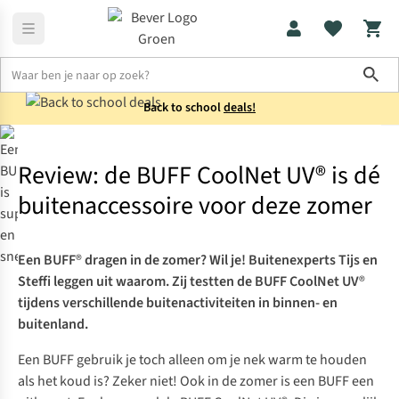
Sho
Back to school
deals!
Outdoor
Review: de BUFF CoolNet UV® is dé buitenaccessoire vo
Review: de BUFF CoolNet UV® is dé
buitenaccessoire voor deze zomer
Een BUFF
®
dragen in de zomer? Wil je! Buitenexperts Tijs en
Steffi leggen uit waarom. Zij testten de BUFF CoolNet UV
®
tijdens verschillende buitenactiviteiten in binnen- en
buitenland.
Een
BUFF
gebruik je toch alleen om je nek warm te houden
als het koud is? Zeker niet! Ook in de zomer is een BUFF een