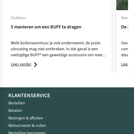
Outdoor
Wandel
5 manieren om een BUFF te dragen
De ide
Welk buitenavontuur je ook onderneemt, de juiste
Geschi
uitrusting mag niet ontbreken. In dat geval is een
comfort
veelzijdige BUFF® een geweldige accessoire om mee
ideale 
te nemen.
wandel
Lees verder
Lees v
KLANTENSERVICE
Bestellen
Betalen
Bezorgen & afhalen
Retourneren & ruilen
Bestelling herroepen