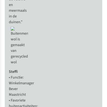
en
meermaals
in de
duinen.”
Steffi
• Functie:
Winkelmanager
Bever
Maastricht
• Favoriete
buitenactiviteiten: