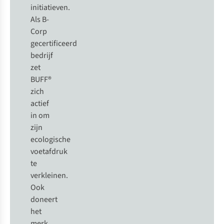
initiatieven.
Als B-
Corp
gecertificeerd
bedrijf
zet
BUFF®
zich
actief
in om
zijn
ecologische
voetafdruk
te
verkleinen.
Ook
doneert
het
merk