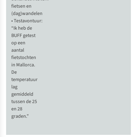
fietsen en
(dag)wandelen
• Testavontuur:
“Ik heb de
BUFF getest
op een
aantal
fietstochten
in Mallorca.
De
temperatuur
lag
gemiddeld
tussen de 25
en 28
graden.”