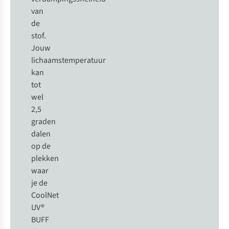
van
de
stof.
Jouw
lichaamstemperatuur
kan
tot
wel
2,5
graden
dalen
op de
plekken
waar
je de
CoolNet
UV®
BUFF