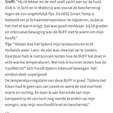
Steffi:
"Hij zit lekker en de stof voelt zacht aan op de huid.
Ook is ‘ie licht en in Mallorca was vooral de bescherming
tegen de zon ongelofelijk fijn. De HEIQ Smart Temp is
bedoeld om je lichaamstemperatuur te reguleren, zodat je
het niet te warm krijgt. Dat was goed merkbaar: bij 28 graden
en intensieve beweging was de BUFF niet te warm om mijn
hoofd.”
Tijs:
“Helaas was het tijdens mijn testavonturen echt
Hollands weer. Lees: de zon was meestal ver te zoeken.
Daardoor heb ik niet kunnen testen hoe de BUFF het doet in
echt warme temperaturen. Wel heb ik kunnen testen hoe de
CoolNet UV® zich houdt tijdens intensief bewegen. Het
eindoordeel: supergoed!
De temperatuurregulatie van deze BUFF is goed. Tijdens het
hiken had ik geen last van zweet en werd de stof niet heel
warm en vochtig. En toen ik aan het einde van mijn
kampeertrip de zon toch nog voelde branden op mijn
wangen, was mijn voorhoofd koel en beschermd.”