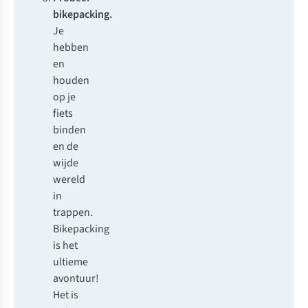
bikepacking.
Je
hebben
en
houden
op je
fiets
binden
en de
wijde
wereld
in
trappen.
Bikepacking
is het
ultieme
avontuur!
Het is