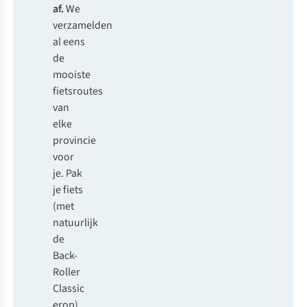
af.
We
verzamelden
al eens
de
mooiste
fietsroutes
van
elke
provincie
voor
je. Pak
je fiets
(met
natuurlijk
de
Back-
Roller
Classic
erop)