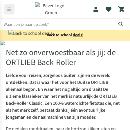
Sho
Back to school
deals!
Outdoor
Net zo onverwoestbaar als jij: de ORTLIEB Back-Roller
Net zo onverwoestbaar als jij: de
ORTLIEB Back-Roller
Liefde voor reizen, zorgeloos buiten zijn en de wereld
ontdekken. Dat is waar het voor het Duitse ORTLIEB
allemaal begon. En waar het nog altijd om draait! De
ultieme klassieker van het merk is natuurlijk de ORTLIEB
Back-Roller Classic. Een 100% waterdichte fietstas die, net
als het merk zelf, bestaat dankzij één avontuurlijke
jongeman en de naaimachine van zijn moeder.
De pedalen ronddraaien, naar de horizon kijken, eten en