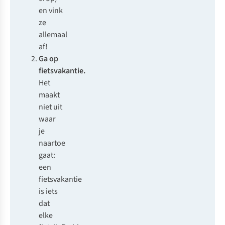
en vink
ze
allemaal
af!
Ga op
fietsvakantie.
Het
maakt
niet uit
waar
je
naartoe
gaat:
een
fietsvakantie
is iets
dat
elke