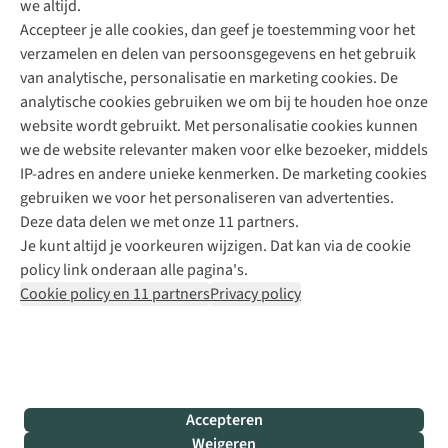
we altijd.
Accepteer je alle cookies, dan geef je toestemming voor het
+31 (0)85 888 50 88
verzamelen en delen van persoonsgegevens en het gebruik
+31 6 12 28 49 80
van analytische, personalisatie en marketing cookies. De
analytische cookies gebruiken we om bij te houden hoe onze
Contactformulier
website wordt gebruikt. Met personalisatie cookies kunnen
we de website relevanter maken voor elke bezoeker, middels
IP-adres en andere unieke kenmerken. De marketing cookies
Algeme
gebruiken we voor het personaliseren van advertenties.
voorwa
Deze data delen we met onze 11 partners.
|
Je kunt altijd je voorkeuren wijzigen. Dat kan via de cookie
Priva
policy link onderaan alle pagina's.
polic
Cookie policy en 11 partners
Privacy policy
|
Cook
polic
|
© 202
Accepteren
Bever
Weigeren
B.V. Al