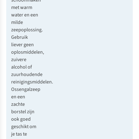
schoonmaken
met warm
water en een
milde
zeepoplossing.
Gebruik
liever geen
oplosmiddelen,
zuivere
alcohol of
zuurhoudende
reinigingsmiddelen.
Ossengalzeep
en een
zachte
borstel zijn
ook goed
geschikt om
je tas te