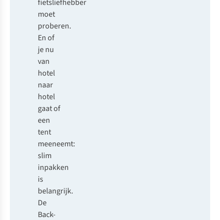
fietsliefhebber
moet
proberen.
En of
je nu
van
hotel
naar
hotel
gaat of
een
tent
meeneemt:
slim
inpakken
is
belangrijk.
De
Back-