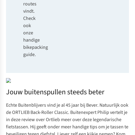
routes
vindt
.
Check
ook
onze
handige
bikepacking
guide.
Jouw buitenspullen steeds beter
Echte Buitenblijvers vind je al 45 jaar bij Bever. Natuurlijk ook
de ORTLIEB Back-Roller Classic. Buitenexpert Philip vertelt je
in deze review over Ortlieb
meer over deze legendarische
fietstassen. Hij geeft onder meer handige tips om je tassen te
beveiligen tegen diefstal. Liever zelf een kijkje nemen? Kom