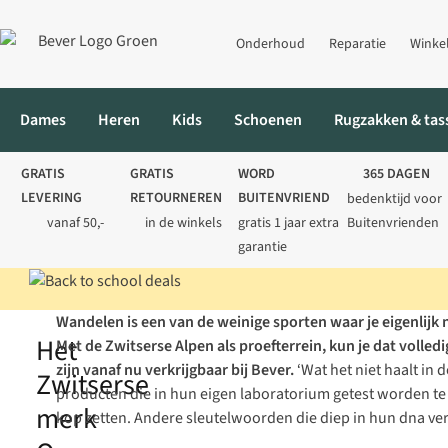
Onderhoud
Reparatie
Winke
Dames
Heren
Kids
Schoenen
Rugzakken & tas
GRATIS
GRATIS
WORD
365 DAGEN
LEVERING
RETOURNEREN
BUITENVRIEND
bedenktijd voor
vanaf 50,-
in de winkels
gratis 1 jaar extra
Buitenvrienden
garantie
Wandelen is een van de weinige sporten waar je eigenlij
Home
Blog
Wandelen
Het Zwitserse merk On legt uit: 11 x w
Het
Met de Zwitserse Alpen als proefterrein, kun je dat volle
zijn vanaf nu verkrijgbaar bij Bever.
‘Wat het niet haalt in
Zwitserse
producten die in hun eigen laboratorium getest worden te b
merk
kop zetten. Andere sleutelwoorden die diep in hun dna vers