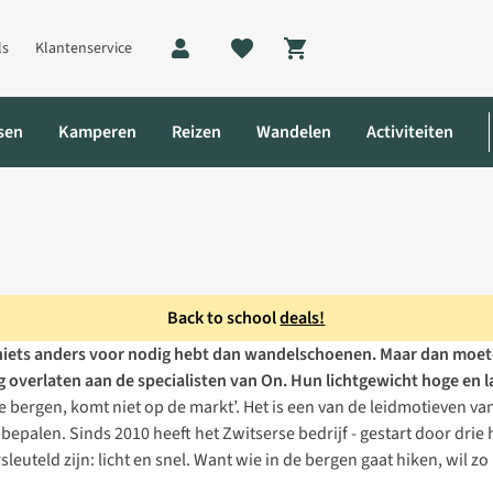
ls
Klantenservice
Shopping cart
sen
Kamperen
Reizen
Wandelen
Activiteiten
Back to school
deals!
k niets anders voor nodig hebt dan wandelschoenen. Maar dan moet
aarom wandelen de ideale workout is
dig overlaten aan de specialisten van On. Hun lichtgewicht hoge en
 de bergen, komt niet op de markt’. Het is een van de leidmotieven v
epalen. Sinds 2010 heeft het Zwitserse bedrijf - gestart door drie
leuteld zijn: licht en snel. Want wie in de bergen gaat hiken, wil