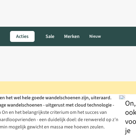
Acties
Sale
Merken
Nieuw
en het wel hele goede wandelschoenen zijn, uiteraard.
On,
 lage wandelschoenen - uitgerust met cloud technologie -
oo
an On en het belangrijkste criterium om het succes van
 hardloopvrienden - een duidelijk doel: de renwereld op z’n
voo
 zo min mogelijk gewicht en massa mee hoeven zeulen.
je