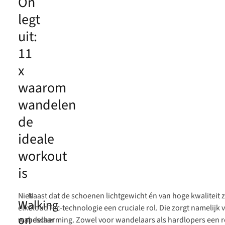
On
legt
uit:
11
x
waarom
wandelen
de
ideale
workout
is
Niet
Naast dat de schoenen lichtgewicht én van hoge kwaliteit 
Walking
elke
CloudTec-technologie een cruciale rol. Die zorgt namelijk 
on
wandelaar
bescherming. Zowel voor wandelaars als hardlopers een r