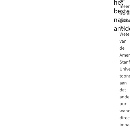
het
meer
beste
fron
natuu
gezo
antid
is.
Wete
van
de
Amer
Stan
Unive
toon
aan
dat
ande
uur
wand
direc
impa