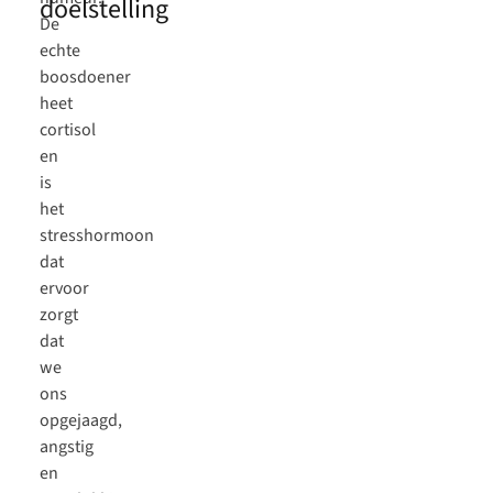
doelstelling
De
echte
boosdoener
heet
cortisol
en
is
het
stresshormoon
dat
ervoor
zorgt
dat
we
ons
opgejaagd,
angstig
en