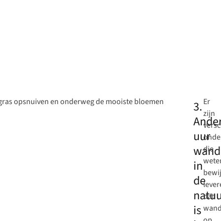
rs gras opsnuiven en onderweg de mooiste bloemen
Er
3.
zijn
Ander
versc
uur
onde
wand
die
wete
in
bewi
de
lever
natuu
dat
is
wand
op