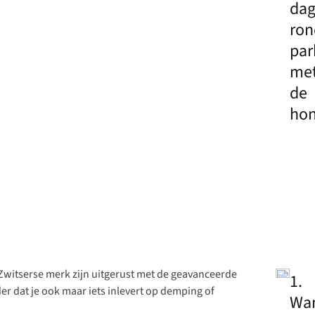
dag
ron
par
me
de
ho
 Zwitserse merk zijn uitgerust met de geavanceerde
1.
er dat je ook maar iets inlevert op demping of
Wa