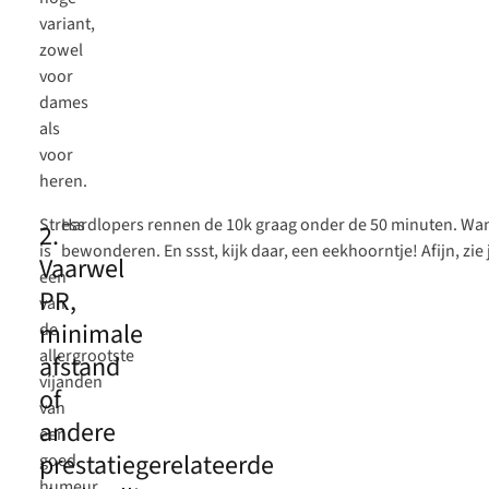
variant,
zowel
voor
dames
als
voor
heren.
Stress
Hardlopers rennen de 10k graag onder de 50 minuten. Wan
2.
is
bewonderen. En ssst, kijk daar, een eekhoorntje! Afijn, zie 
Vaarwel
een
PR,
van
minimale
de
allergrootste
afstand
vijanden
of
van
andere
een
prestatiegerelateerde
goed
humeur.