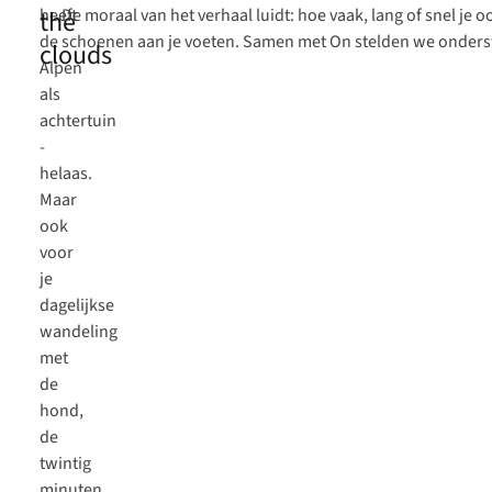
heeft
the
De moraal van het verhaal luidt: hoe vaak, lang of snel je 
de
schoenen aan je voeten. Samen met On stelden we ondersta
clouds
Alpen
als
achtertuin
-
helaas.
Maar
ook
voor
je
dagelijkse
wandeling
met
de
hond,
de
twintig
minuten