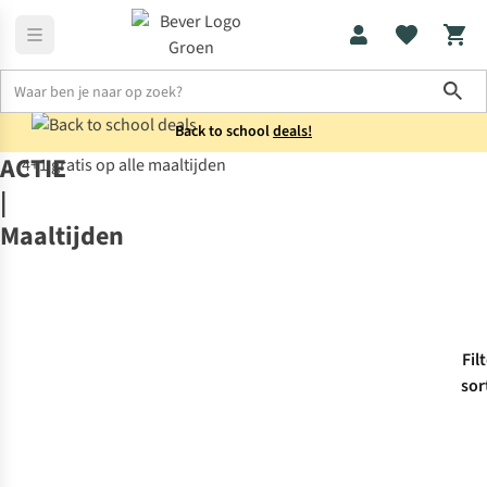
Sho
Back to school
deals!
ACTIE
4+1 gratis op alle maaltijden
Acties
Maaltijden
|
Maaltijden
Fil
sor