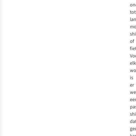
on
tot
la
mo
shi
of
fie
Vo
el
wo
is
er
we
ee
pa
shi
da
ge