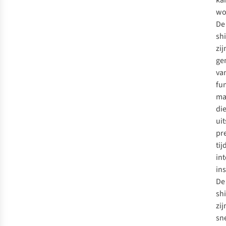
ka
wo
De
shi
zij
ge
va
fu
ma
di
ui
pr
tij
in
in
De
shi
zij
sn