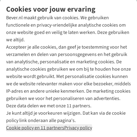
Volg ons voor meer Buiten
Cookies voor jouw ervaring
Bever.nl maakt gebruik van cookies. We gebruiken
functionele en privacy-vriendelijke analytische cookies om
onze website goed en veilig te laten werken. Deze gebruiken
Direct advies van een Buitenexpert
we altijd.
Accepteer je alle cookies, dan geef je toestemming voor het
+31 (0)85 888 50 88
verzamelen en delen van persoonsgegevens en het gebruik
+31 6 12 28 49 80
van analytische, personalisatie en marketing cookies. De
analytische cookies gebruiken we om bij te houden hoe onze
Contactformulier
website wordt gebruikt. Met personalisatie cookies kunnen
we de website relevanter maken voor elke bezoeker, middels
IP-adres en andere unieke kenmerken. De marketing cookies
Algeme
gebruiken we voor het personaliseren van advertenties.
voorwa
Deze data delen we met onze 11 partners.
|
Je kunt altijd je voorkeuren wijzigen. Dat kan via de cookie
Priva
policy link onderaan alle pagina's.
polic
Cookie policy en 11 partners
Privacy policy
|