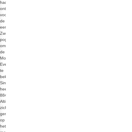
had
ontworpen
voor
de
eerste
Zweedse
poging
om
de
Mount
Everest
te
beklimmen.
Sindsdien
heeft
8848
Altitude
zich
gericht
op
het