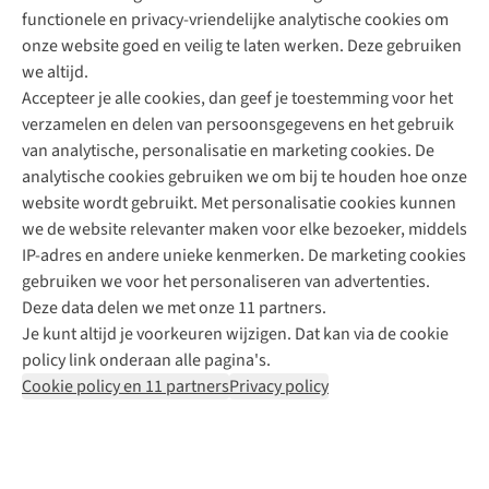
functionele en privacy-vriendelijke analytische cookies om
onze website goed en veilig te laten werken. Deze gebruiken
Direct advies van een Buitenexpert
we altijd.
Accepteer je alle cookies, dan geef je toestemming voor het
+31 (0)85 888 50 88
verzamelen en delen van persoonsgegevens en het gebruik
+31 6 12 28 49 80
van analytische, personalisatie en marketing cookies. De
analytische cookies gebruiken we om bij te houden hoe onze
Contactformulier
website wordt gebruikt. Met personalisatie cookies kunnen
we de website relevanter maken voor elke bezoeker, middels
IP-adres en andere unieke kenmerken. De marketing cookies
Algeme
gebruiken we voor het personaliseren van advertenties.
voorwa
Deze data delen we met onze 11 partners.
|
Je kunt altijd je voorkeuren wijzigen. Dat kan via de cookie
Priva
policy link onderaan alle pagina's.
polic
Cookie policy en 11 partners
Privacy policy
|
Cook
polic
|