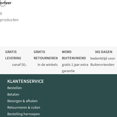
sorteer
0
producten
GRATIS
GRATIS
WORD
365 DAGEN
LEVERING
RETOURNEREN
BUITENVRIEND
bedenktijd voor
vanaf 50,-
in de winkels
gratis 1 jaar extra
Buitenvrienden
garantie
KLANTENSERVICE
Bestellen
Betalen
Bezorgen & afhalen
Retourneren & ruilen
Bestelling herroepen