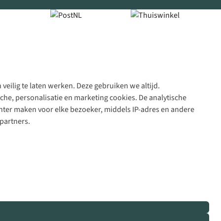
veilig te laten werken. Deze gebruiken we altijd.
Algeme
che, personalisatie en marketing cookies. De analytische
voorwa
nter maken voor elke bezoeker, middels IP-adres en andere
|
partners.
Priva
polic
|
Cook
polic
|
© 202
Bever
B.V. Al