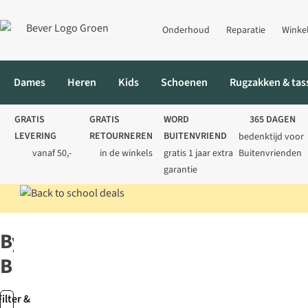
Onderhoud
Reparatie
Winke
Dames
Heren
Kids
Schoenen
Rugzakken & tas
GRATIS
GRATIS
WORD
365 DAGEN
LEVERING
RETOURNEREN
BUITENVRIEND
bedenktijd voor
vanaf 50,-
in de winkels
gratis 1 jaar extra
Buitenvrienden
garantie
Home
Merken
Bye Bites
Bye
Bites
Filter &