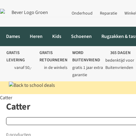
Onderhoud
Reparatie
Winke
Dames
Heren
Kids
Schoenen
Rugzakken & tas
GRATIS
GRATIS
WORD
365 DAGEN
LEVERING
RETOURNEREN
BUITENVRIEND
bedenktijd voor
vanaf 50,-
in de winkels
gratis 1 jaar extra
Buitenvrienden
garantie
Catter
Home
Merken
Catter
Catter
0 producten