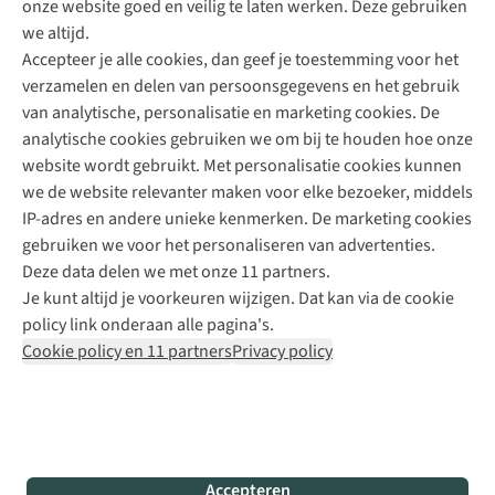
onze website goed en veilig te laten werken. Deze gebruiken
Direct advies van een Buitenexpert
we altijd.
Accepteer je alle cookies, dan geef je toestemming voor het
+31 (0)85 888 50 88
verzamelen en delen van persoonsgegevens en het gebruik
+31 6 12 28 49 80
van analytische, personalisatie en marketing cookies. De
analytische cookies gebruiken we om bij te houden hoe onze
Contactformulier
website wordt gebruikt. Met personalisatie cookies kunnen
we de website relevanter maken voor elke bezoeker, middels
IP-adres en andere unieke kenmerken. De marketing cookies
Algeme
gebruiken we voor het personaliseren van advertenties.
voorwa
Deze data delen we met onze 11 partners.
|
Je kunt altijd je voorkeuren wijzigen. Dat kan via de cookie
Priva
policy link onderaan alle pagina's.
polic
Cookie policy en 11 partners
Privacy policy
|
Cook
polic
|
© 202
Accepteren
Bever