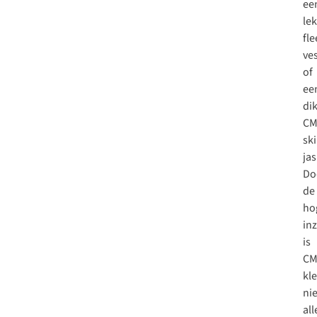
ee
le
fle
ve
of
ee
di
CM
ski
jas
Do
de
ho
in
is
CM
kl
nie
al