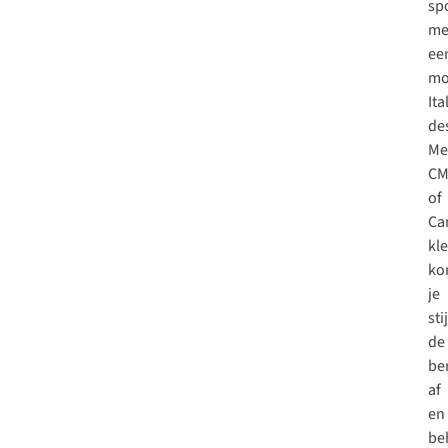
sp
me
ee
mo
Ita
de
Me
CM
of
Ca
kl
ko
je
sti
de
be
af
en
be