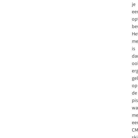
je
ee
op
be
He
me
is
da
oo
er
gel
op
de
pis
wa
me
ee
CM
sk