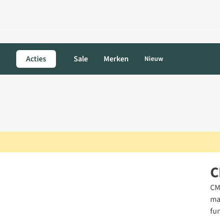
Acties
Sale
Merken
Nieuw
C
CM
ma
fu