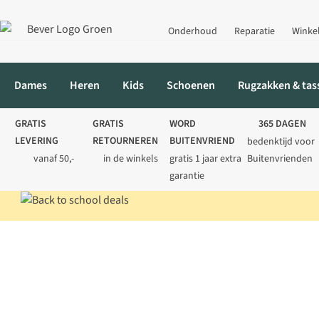
Onderhoud
Reparatie
Winke
Dames
Heren
Kids
Schoenen
Rugzakken & tas
GRATIS
GRATIS
WORD
365 DAGEN
LEVERING
RETOURNEREN
BUITENVRIEND
bedenktijd voor
vanaf 50,-
in de winkels
gratis 1 jaar extra
Buitenvrienden
garantie
Home
Merken
CMP