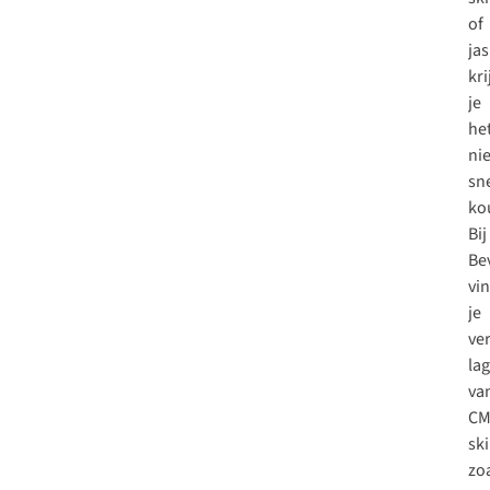
of
jas
kri
je
he
nie
sn
ko
Bij
Be
vi
je
ve
la
va
CM
sk
zo