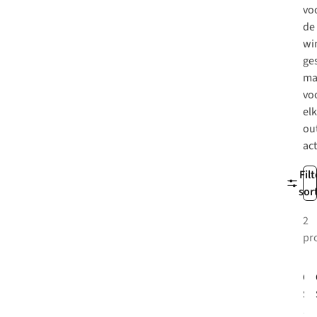
vo
de
wi
ges
ma
vo
el
ou
act
Filt
sor
2
pr
-
CM
Sk
Da