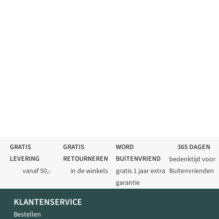
GRATIS
GRATIS
WORD
365 DAGEN
LEVERING
RETOURNEREN
BUITENVRIEND
bedenktijd voor
vanaf 50,-
in de winkels
gratis 1 jaar extra
Buitenvrienden
garantie
KLANTENSERVICE
Bestellen