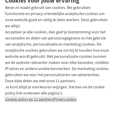
Cookies voor jouw ervaring
Bever.nl maakt gebruik van cookies. We gebruiken
functionele en privacy-vriendelijke analytische cookies om
onze website goed en veilig te laten werken. Deze gebruiken
Direct advies van een Buitenexpert
we altijd.
Accepteer je alle cookies, dan geef je toestemming voor het
+31 (0)85 888 50 88
verzamelen en delen van persoonsgegevens en het gebruik
+31 6 12 28 49 80
van analytische, personalisatie en marketing cookies. De
analytische cookies gebruiken we om bij te houden hoe onze
Contactformulier
website wordt gebruikt. Met personalisatie cookies kunnen
we de website relevanter maken voor elke bezoeker, middels
IP-adres en andere unieke kenmerken. De marketing cookies
Algeme
gebruiken we voor het personaliseren van advertenties.
voorwa
Deze data delen we met onze 11 partners.
|
Je kunt altijd je voorkeuren wijzigen. Dat kan via de cookie
Priva
policy link onderaan alle pagina's.
polic
Cookie policy en 11 partners
Privacy policy
|
Cook