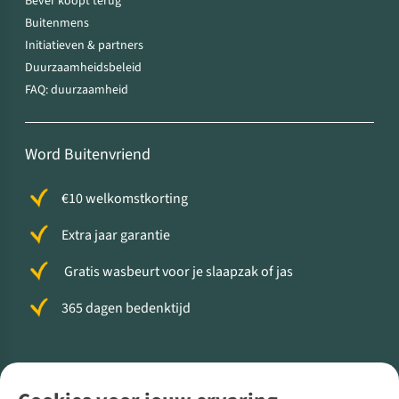
Bever koopt terug
Buitenmens
Initiatieven & partners
Duurzaamheidsbeleid
FAQ: duurzaamheid
Word Buitenvriend
€10 welkomstkorting
Extra jaar garantie
Gratis wasbeurt voor je slaapzak of jas
365 dagen bedenktijd
Volg ons voor meer Buiten