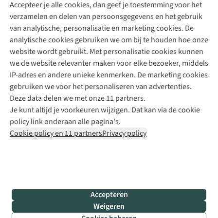
Accepteer je alle cookies, dan geef je toestemming voor het
+31 (0)85 888 50 88
verzamelen en delen van persoonsgegevens en het gebruik
+31 6 12 28 49 80
van analytische, personalisatie en marketing cookies. De
analytische cookies gebruiken we om bij te houden hoe onze
Contactformulier
website wordt gebruikt. Met personalisatie cookies kunnen
we de website relevanter maken voor elke bezoeker, middels
IP-adres en andere unieke kenmerken. De marketing cookies
Algeme
gebruiken we voor het personaliseren van advertenties.
voorwa
Deze data delen we met onze 11 partners.
|
Je kunt altijd je voorkeuren wijzigen. Dat kan via de cookie
Priva
policy link onderaan alle pagina's.
polic
Cookie policy en 11 partners
Privacy policy
|
Cook
polic
|
© 202
Accepteren
Bever
Weigeren
B.V. Al