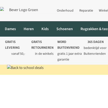
Onderhoud
Reparatie
Winke
Dames
Heren
Kids
Schoenen
Rugzakken & tas
GRATIS
GRATIS
WORD
365 DAGEN
LEVERING
RETOURNEREN
BUITENVRIEND
bedenktijd voor
vanaf 50,-
in de winkels
gratis 1 jaar extra
Buitenvrienden
garantie
Home
Merken
Dopper