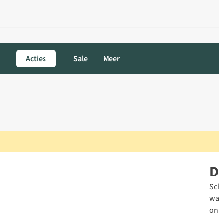
Acties
Sale
Meer
D
Sc
wa
on