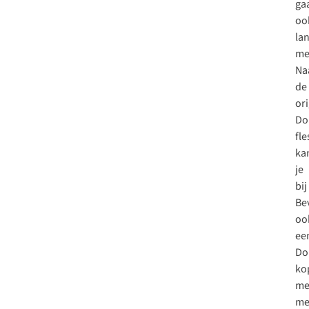
ga
oo
la
me
Na
de
ori
Do
fle
ka
je
bij
Be
oo
ee
Do
ko
me
me