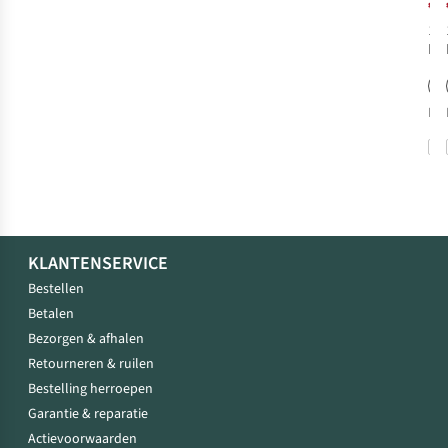
€1
1
k
bes
%
EU 
KLANTENSERVICE
Bestellen
Betalen
Bezorgen & afhalen
Retourneren & ruilen
Bestelling herroepen
Garantie & reparatie
Actievoorwaarden