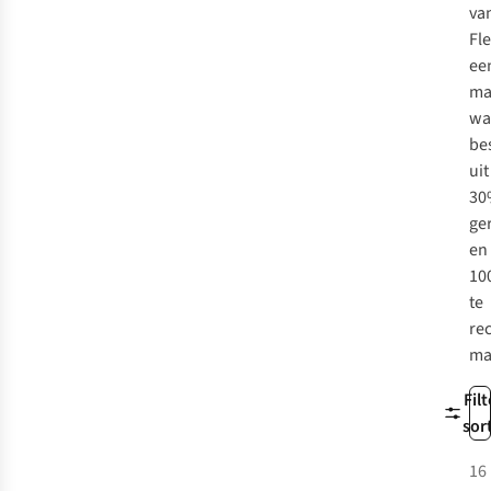
va
Fl
ee
ma
wa
be
uit
30
ge
en
10
te
re
ma
Filt
sor
16