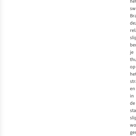
he
sw
Bra
de
rel
sl
be
je
th
op
he
st
en
in
de
st
sl
wo
ge