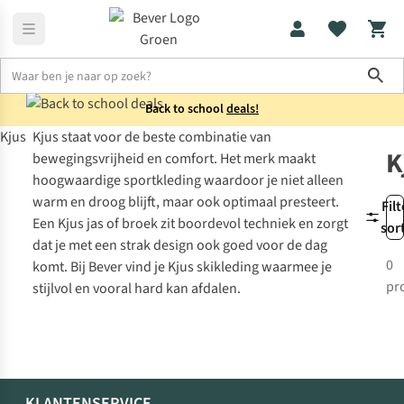
Sho
Back to school
deals!
Kjus
Kjus staat voor de beste combinatie van
Merken
Kjus
K
bewegingsvrijheid en comfort. Het merk maakt
hoogwaardige sportkleding waardoor je niet alleen
warm en droog blijft, maar ook optimaal presteert.
Filt
Een Kjus jas of broek zit boordevol techniek en zorgt
sor
dat je met een strak design ook goed voor de dag
0
komt. Bij Bever vind je Kjus skikleding waarmee je
pr
stijlvol en vooral hard kan afdalen.
KLANTENSERVICE