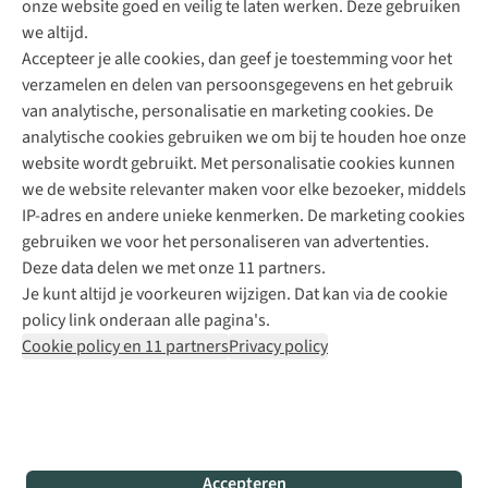
onze website goed en veilig te laten werken. Deze gebruiken
Direct advies van een Buitenexpert
we altijd.
Accepteer je alle cookies, dan geef je toestemming voor het
+31 (0)85 888 50 88
verzamelen en delen van persoonsgegevens en het gebruik
+31 6 12 28 49 80
van analytische, personalisatie en marketing cookies. De
analytische cookies gebruiken we om bij te houden hoe onze
Contactformulier
website wordt gebruikt. Met personalisatie cookies kunnen
we de website relevanter maken voor elke bezoeker, middels
IP-adres en andere unieke kenmerken. De marketing cookies
Algeme
gebruiken we voor het personaliseren van advertenties.
voorwa
Deze data delen we met onze 11 partners.
|
Je kunt altijd je voorkeuren wijzigen. Dat kan via de cookie
Priva
policy link onderaan alle pagina's.
polic
Cookie policy en 11 partners
Privacy policy
|
Cook
polic
|
© 202
Accepteren
Bever